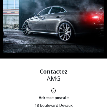
Ouvert du Lundi au Samedi de 10h a 19h seulement sur
rdv.
18 Boulevard devaux 78300 POISSY à seulement 2
minutes de la gare .
n'hésitez pas a nous contactez au 06.69.27.53.54 //
amg78@hotmail.fr.
****************************************
Contactez
AMG
Adresse postale
18 boulevard Devaux