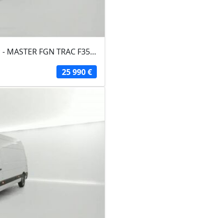
RENAULT MASTER FOURGON 2024 - Blanc - MASTER FGN TRAC F3500 L3H3 BLUE DCI 135...
25 990 €