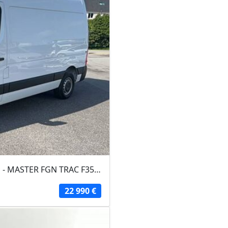
RENAULT MASTER FOURGON 2024 - Blanc - MASTER FGN TRAC F3500 L2H2 BLUE DCI 135...
22 990 €