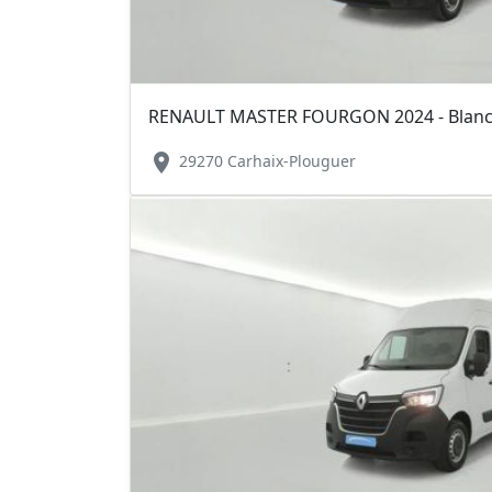
location_on
29270 Carhaix-Plouguer