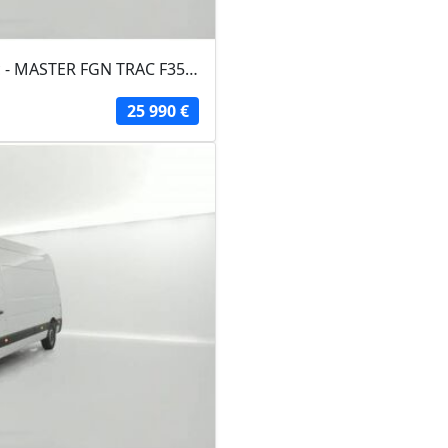
RENAULT MASTER FOURGON 2024 - Blanc - MASTER FGN TRAC F3500 L3H3 BLUE DCI 135...
25 990 €