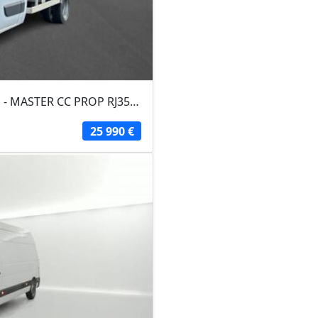
RENAULT MASTER FOURGON 2020 - Blanc - MASTER CC PROP RJ3500 PAF AR COURT L2...
25 990 €