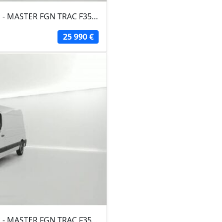
RENAULT MASTER FOURGON 2024 - Blanc - MASTER FGN TRAC F3500 L3H3 BLUE DCI 135...
25 990 €
RENAULT MASTER FOURGON 2024 - Blanc - MASTER FGN TRAC F3500 L2H2 BLUE DCI 135...