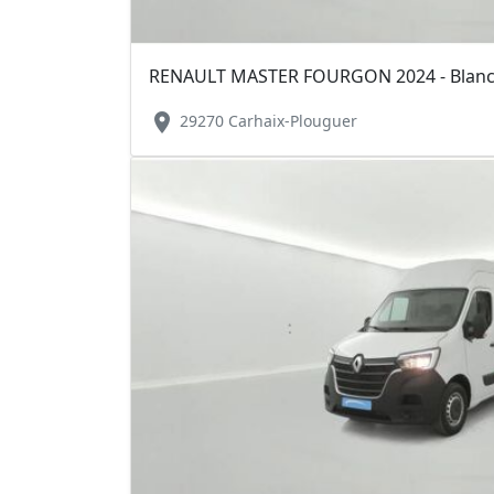
location_on
29270 Carhaix-Plouguer