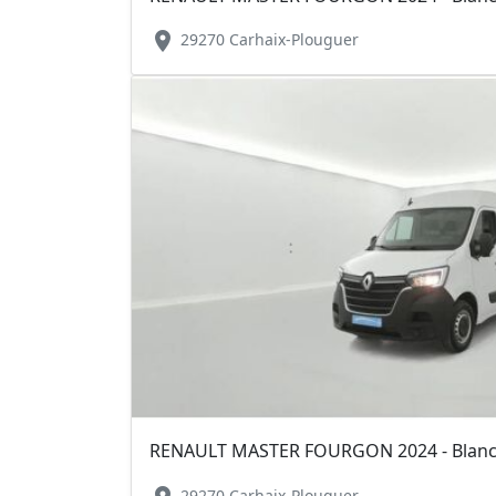
location_on
29270 Carhaix-Plouguer
29270 Carhaix-Plouguer