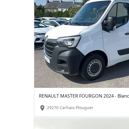
location_on
29270 Carhaix-Plouguer