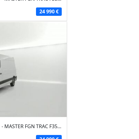
24 990 €
RENAULT MASTER FOURGON 2024 - Blanc - MASTER FGN TRAC F3500 L2H2 BLUE DCI 135...