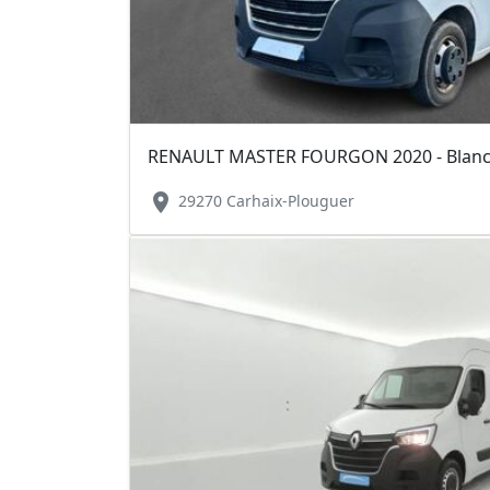
location_on
29270 Carhaix-Plouguer