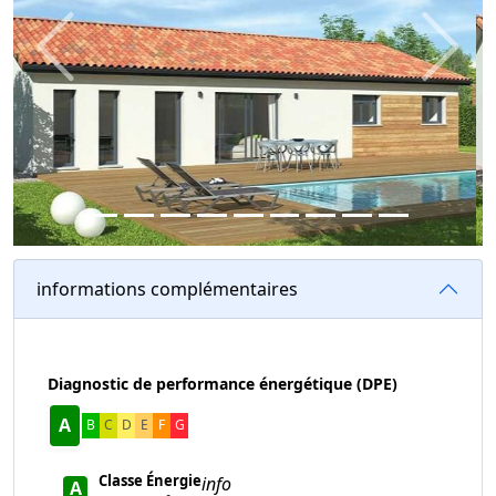
Previous
Next
informations complémentaires
Diagnostic de performance énergétique (DPE)
A
B
C
D
E
F
G
Classe Énergie
info
A