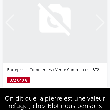
Previous
Next
Entreprises Commerces / Vente Commerces - 372 640 €
72 640 €
361 
On dit que la pierre est une valeur
refuge ; chez Blot nous pensons