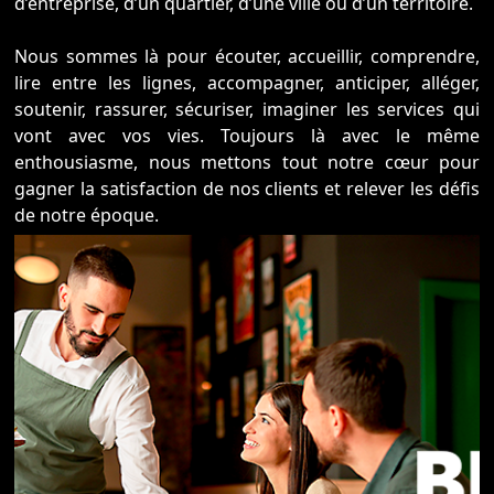
d’entreprise, d’un quartier, d’une ville ou d’un territoire.
Nous sommes là pour écouter, accueillir, comprendre,
lire entre les lignes, accompagner, anticiper, alléger,
soutenir, rassurer, sécuriser, imaginer les services qui
vont avec vos vies. Toujours là avec le même
enthousiasme, nous mettons tout notre cœur pour
gagner la satisfaction de nos clients et relever les défis
de notre époque.
Des professionnels surtout là pour vous
L’ancrage historique de notre groupe et la proximité de
nos agences vous garantissent une prestation unique
sur le marché. Animés depuis toujours par la même
passion, nous mettons notre cœur à l’ouvrage pour
vous proposer des conseils experts à chaque étape de
vos projets, que ce soit en matière de financement, de
gestion ou de questions juridiques. Blot s’engage