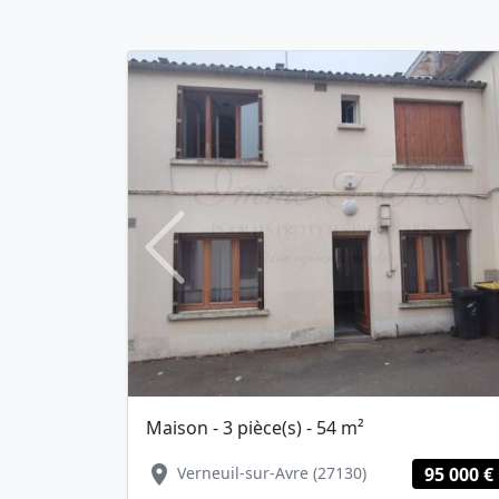
Previous
Maison - 3 pièce(s) - 54 m²
location_on
Verneuil-sur-Avre (27130)
95 000 €