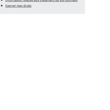
Information relative aux traitement de vos données
Exercer mes droits