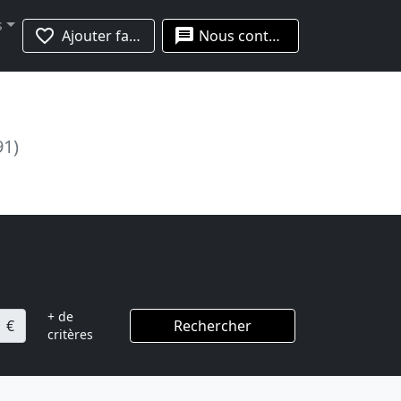
s
favorite_border
message
Ajouter favoris
Nous contacter
91)
+ de
€
Rechercher
critères