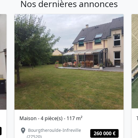
Nos dernières annonces
Maison - 4 pièce(s) - 117 m²
location_on
Bourgtheroulde-Infreville
lo
260 000 €
(27520)