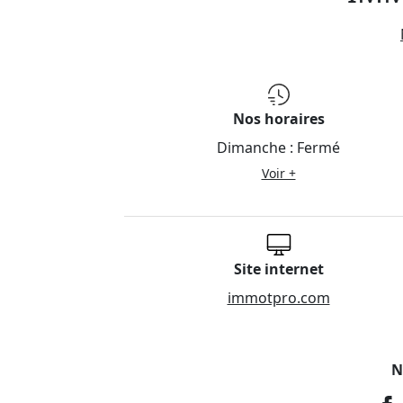
Nos horaires
Dimanche :
Fermé
Voir +
Site internet
immotpro.com
N