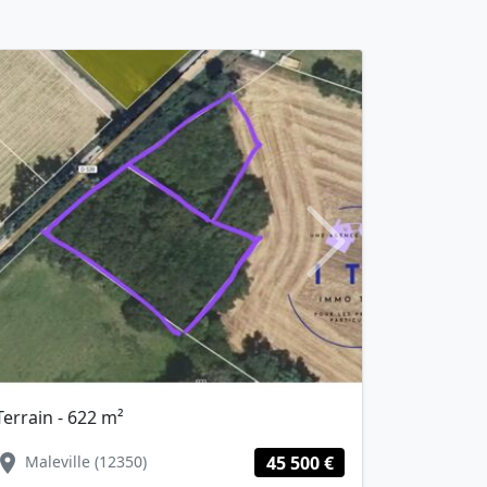
Next
Terrain - 622 m²
Terrain - 15
cation_on
location_on
Maleville (12350)
45 500 €
Caudebec-l