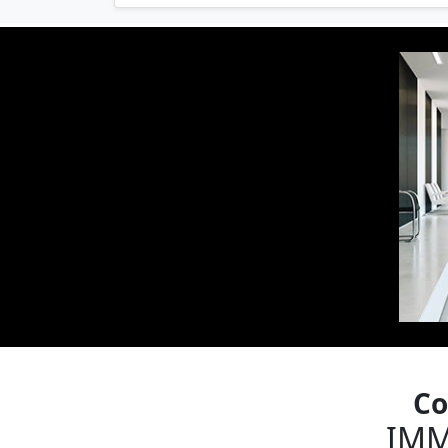
Co
IMM