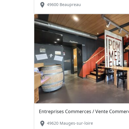
location_on
49600 Beaupreau
Entreprises Commerces / Vente Commerce
location_on
49620 Mauges-sur-loire