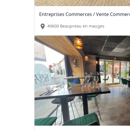
Entreprises Commerces / Vente Commerce
location_on
49600 Beaupreau en mauges