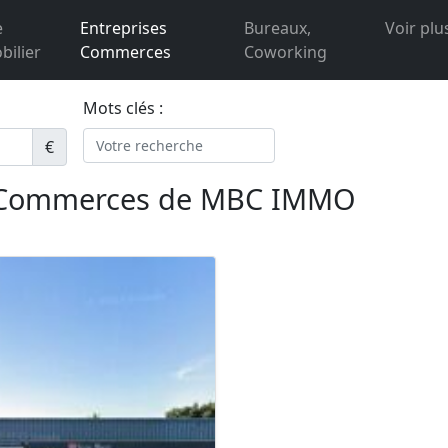
e
Entreprises
Bureaux,
Voir plu
ilier
Commerces
Coworking
Mots clés :
€
s Commerces de MBC IMMO