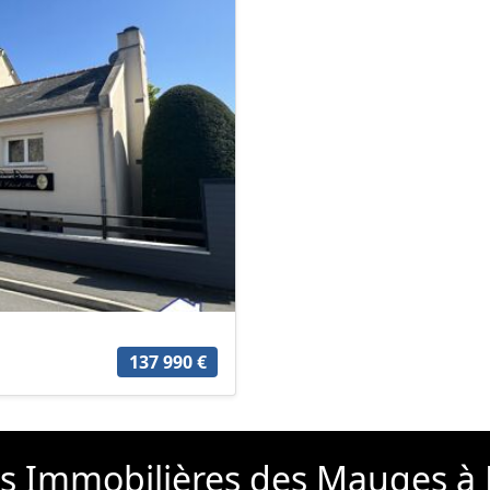
137 990 €
s Immobilières des Mauges à L