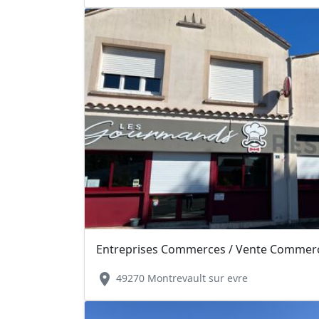
Entreprises Commerces / Vente Commerce
location_on
49270 Montrevault sur evre