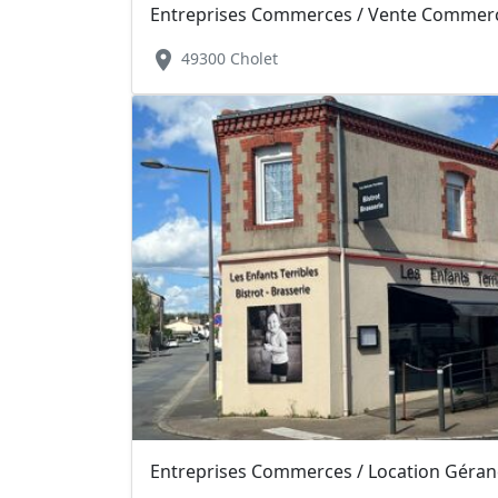
Entreprises Commerces / Vente Commerce
location_on
49300 Cholet