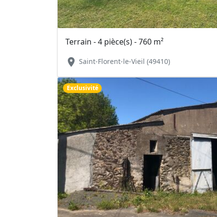
Terrain - 4 pièce(s) - 760 m²
location_on
Saint-Florent-le-Vieil (49410)
Exclusivité