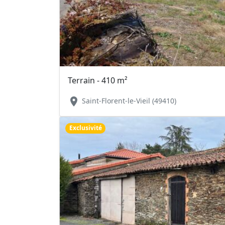
Terrain - 410 m²
location_on
Saint-Florent-le-Vieil (49410)
Exclusivité