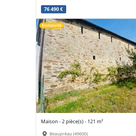
76 490 €
Exclusivité
Maison - 2 pièce(s) - 121 m²
location_on
Beaupréau (49600)