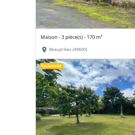
Maison - 3 pièce(s) - 170 m²
location_on
Beaupréau (49600)
Exclusivité