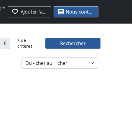
s
favorite_border
message
Ajouter favoris
Nous contacter
+ de
€
Rechercher
critères