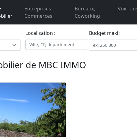
e
Entreprises
Bureaux,
Voir plu
ilier
Commerces
Coworking
Localisation :
Budget maxi :
obilier de MBC IMMO