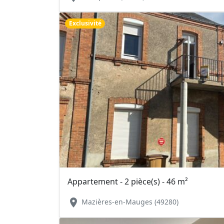
Exclusivité
Appartement - 2 pièce(s) - 46 m²
location_on
Mazières-en-Mauges (49280)