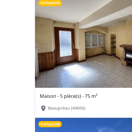
Exclusivité
Maison - 5 pièce(s) - 75 m²
location_on
Beaupréau (49600)
Exclusivité