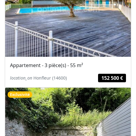
Appartement - 3 pièce(s) - 55 m²
152 500 €
location_on
Honfleur (14600)
Exclusivité