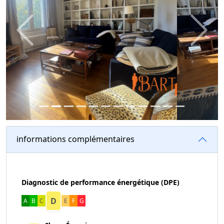
Previous
Next
informations complémentaires
Diagnostic de performance énergétique (DPE)
D
A
B
C
E
F
G