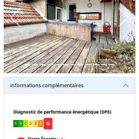
Previous
Next
informations complémentaires
Diagnostic de performance énergétique (DPE)
G
A
B
C
D
E
F
Classe Énergie