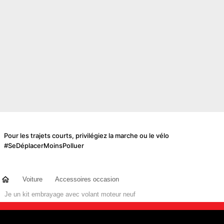
Pour les trajets courts, privilégiez la marche ou le vélo
#SeDéplacerMoinsPolluer
Voiture
Accessoires occasion
Je un kit embrayage avec volant moteur neuf