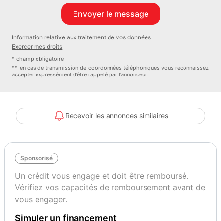
Vierge le 28/02/2026 à 68 353 km
[Chute] : Oui,
- à l'arrêt (Carénage côté gauche griffé - refait chez BMW - prise en
Information relative aux traitement de vos données
charge assurance)
Exercer mes droits
[Double clefs] : OUI
* champ obligatoire
[Utilisation] : Balades
** en cas de transmission de coordonnées téléphoniques vous reconnaissez
accepter expressément d’être rappelé par l’annonceur.
[Origine] : France
--- Consommables ---
[Transmission] : Cardan - Bon état
[Pneumatiques] : Usure AV : 10 % - Usure AR : 0 % (Neuf)
Recevoir les annonces similaires
[Plaquettes] : Usure AV : 10 % - Usure AR : 10 %
--- Défauts ---
[Extérieur] : RAS
Sponsorisé
- Une rayure légère sur la valise droite.
- À noter que le carénage gauche a été refait à neuf chez BMW
Un crédit vous engage et doit être remboursé.
suite à une chute à l'arrêt (historique limpide).
Vérifiez vos capacités de remboursement avant de
[Mécaniques] : RAS
vous engager.
ZOOM TECHNIQUE
Simuler un financement
La K 1300 GT est un concentré de technologies BMW conçues