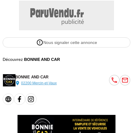
- couleur : beige
- classe critair : 2
- abs : oui
- esp : non
- radar aide stationnement : non
Couleur
Cylindrée
Nous signaler cette annonce
beige
1293
Découvrez
BONNIE AND CAR
BONNIE AND CAR
02200 Mercin-et-Vaux