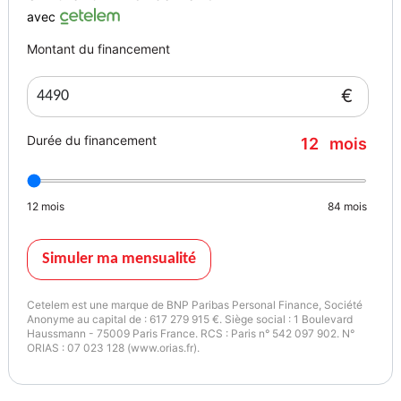
pour la route :
avec
Moteur 4 cylindres en ligne : Un bloc de 1293 cm³ offrant une
Montant du financement
puissance et un couple herculéens,
- capable de reprises fulgurantes même en duo chargé.
€
Suspension Duolever & Paralever : Un système unique qui sépare
les fonctions de guidage et d'amortissement,
Durée du financement
12
mois
- offrant une stabilité impériale au freinage et en courbe.
Transmission par Cardan : Fiable et propre,
- elle élimine les contraintes de graissage et de tension de chaîne,
12
mois
84
mois
- idéal pour les gros rouleurs.
Protection Active : Équipée d'une bulle haute protection réglable
électriquement pour s'adapter parfaitement à votre morphologie et
Simuler ma mensualité
aux conditions météo.
Cetelem est une marque de BNP Paribas Personal Finance, Société
Equipements :
Anonyme au capital de : 617 279 915 €. Siège social : 1 Boulevard
Haussmann - 75009 Paris France. RCS : Paris n° 542 097 902. N°
- energie : essence
ORIAS : 07 023 128 (www.orias.fr).
- millesime : 2009
- kilometrage : 68200