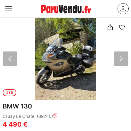
1
/ 6
BMW 130
Cruzy Le Chatel (89740)
4 490 €