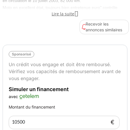
en circulation le 10 juillet 2003, 82 000 km.
Moto en excellent état, toujours bien entretenue euro" contrôle

Lire la suite
technique à jour, aucun frais à prévoir. Idéale pour cruising ou
longues balades.
Recevoir les
Très bon moteur Twin-Cam, comportement confortable, look classic
annonces similaires
H-D.
Contact par message pour plus de photos ou informations.
Cylindrée
Type
Sponsorisé
13
Custom
Un crédit vous engage et doit être remboursé.
Vérifiez vos capacités de remboursement avant de
vous engager.
Simuler un financement
avec
Montant du financement
€