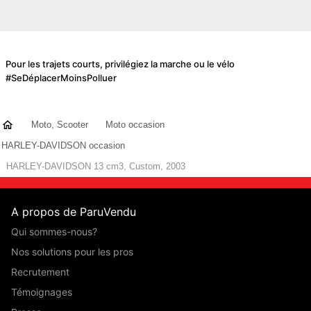
Pour les trajets courts, privilégiez la marche ou le vélo
#SeDéplacerMoinsPolluer
Moto, Scooter
Moto occasion
HARLEY-DAVIDSON occasion
HARLEY-DAVIDSON 13 cm3, Custom, 2003
A propos de ParuVendu
Qui sommes-nous?
Nos solutions pour les pros
Recrutement
Témoignages