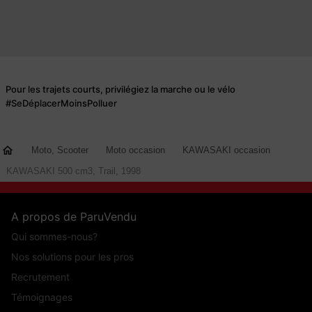
Pour les trajets courts, privilégiez la marche ou le vélo
#SeDéplacerMoinsPolluer
Moto, Scooter
Moto occasion
KAWASAKI occasion
KAWASAKI 500 cm3, Trail, 1998
A propos de ParuVendu
Qui sommes-nous?
Nos solutions pour les pros
Recrutement
Témoignages