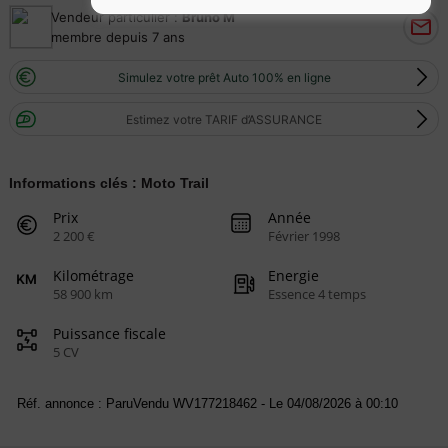
Vendeur particulier :
Bruno M
membre depuis 7 ans
Simulez votre prêt Auto 100% en ligne
Estimez votre TARIF d’ASSURANCE
Informations clés : Moto Trail
Prix
Année
2 200 €
Février 1998
Kilométrage
Energie
58 900 km
Essence 4 temps
Puissance fiscale
5 CV
Réf. annonce : ParuVendu WV177218462 - Le 04/08/2026 à 00:10