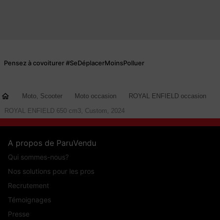
Pensez à covoiturer #SeDéplacerMoinsPolluer
Moto, Scooter
Moto occasion
ROYAL ENFIELD occasion
ROYAL ENFIELD 650 cm3, Custom, 2024
A propos de ParuVendu
Qui sommes-nous?
Nos solutions pour les pros
Recrutement
Témoignages
Presse