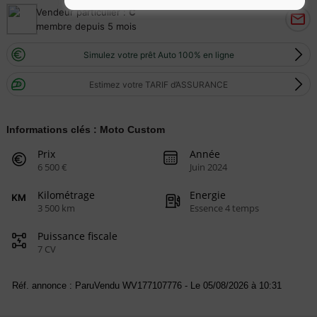
Vendeur particulier :
C
membre depuis 5 mois
Simulez votre prêt Auto 100% en ligne
Estimez votre TARIF d’ASSURANCE
Informations clés : Moto Custom
Prix
Année
6 500 €
Juin 2024
Kilométrage
Energie
3 500 km
Essence 4 temps
Puissance fiscale
7 CV
Réf. annonce : ParuVendu WV177107776 - Le 05/08/2026 à 10:31