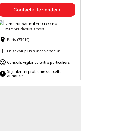
Contacter le vendeur
Vendeur particulier :
Oscar O
membre depuis 3 mois

Paris (75010)

En savoir plus sur ce vendeur

Conseils vigilance entre particuliers
Signaler un problème sur cette

annonce