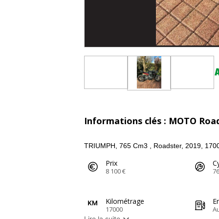
Informations clés : MOTO Roa
TRIUMPH, 765 Cm3 , Roadster, 2019, 17000
Prix
Cy
8 100 €
7
Kilométrage
E
17000
A

Lire la suite