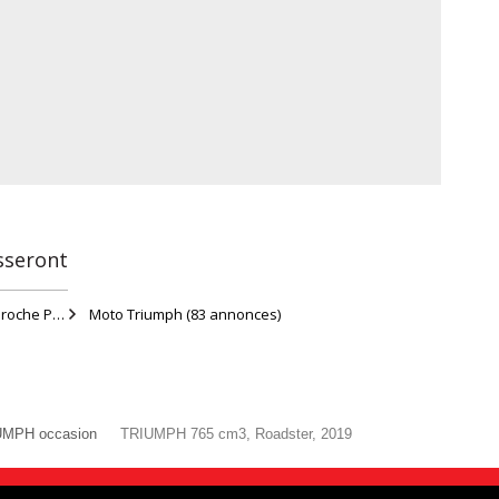
sseront
Moto à Paris (tous les arrondissements) (proche Paris)
(80 annonces)
Moto Triumph
(83 annonces)
UMPH occasion
TRIUMPH 765 cm3, Roadster, 2019