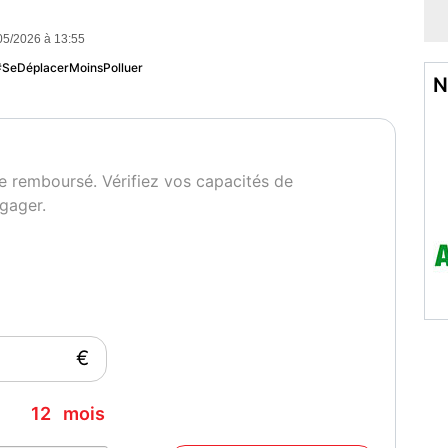
05/2026 à 13:55
at du véhicule
Couleur
réprochable
Noir
 #SeDéplacerMoinsPolluer
N
e remboursé. Vérifiez vos capacités de
gager.
€
12
mois