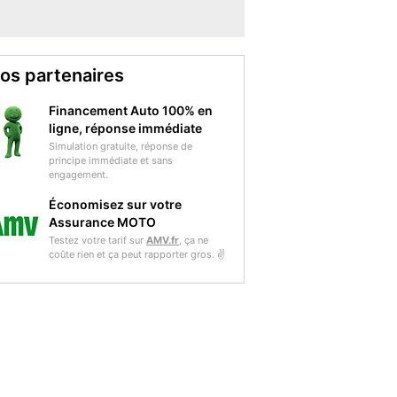
os partenaires
Financement Auto 100% en
ligne, réponse immédiate
Simulation gratuite, réponse de
principe immédiate et sans
engagement.
Économisez sur votre
Assurance MOTO
Testez votre tarif sur
AMV.fr
, ça ne
coûte rien et ça peut rapporter gros. ✌️