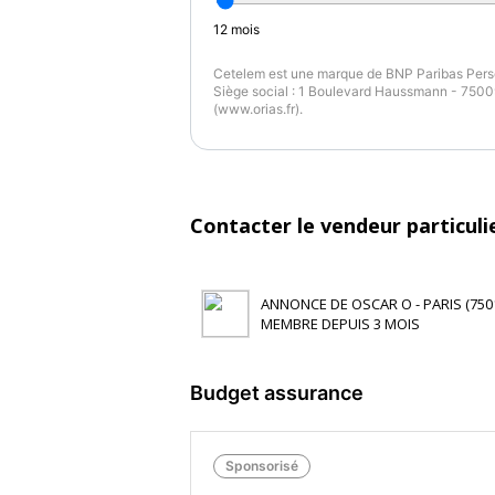
12
mois
Cetelem est une marque de BNP Paribas Perso
Siège social : 1 Boulevard Haussmann - 75009
(www.orias.fr).
Contacter le vendeur particuli
ANNONCE DE OSCAR O - PARIS (750
MEMBRE DEPUIS 3 MOIS
Budget assurance
Sponsorisé