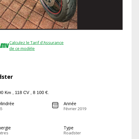
Calculez le Tarif d'Assurance
de ce modèle
dster
 Km , 118 CV , 8 100 €.
lindrée
Année
65
Février 2019
nergie
Type
utres
Roadster