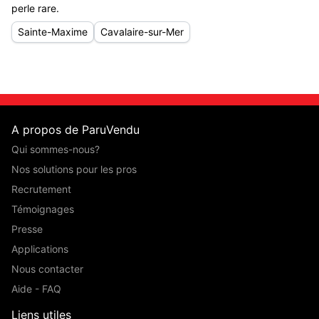
perle rare.
Sainte-Maxime
Cavalaire-sur-Mer
A propos de ParuVendu
Qui sommes-nous?
Nos solutions pour les pros
Recrutement
Témoignages
Presse
Applications
Nous contacter
Aide - FAQ
Liens utiles