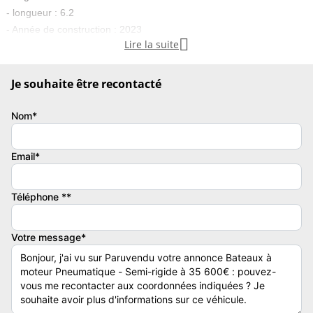
- longueur : 6.2
- Année de construction : 2023

Lire la suite
- énergie : essence
Je souhaite être recontacté
Nom*
Annexes :
Email*
Type de bateau
Longueur
Pneumatique - Semi-rigide
6.2
Téléphone **
Puissance totale moteur(s)
115
Votre message*