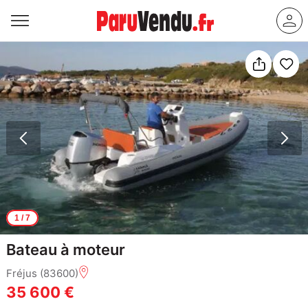
1
/ 7
Bateau à moteur
Fréjus (83600)
35 600 €