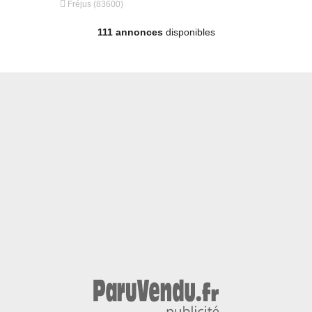


Fréjus (83600)
Fréjus (836
111 annonces
disponibles
12.15 mètres - Année 2007 - Diesel, 118 000 €