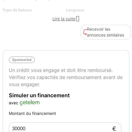
Type de bateau
Longueur
Pneumatique - Semi-rigide
6.16

Lire la suite
Recevoir les
Nombre de moteurs
Puissance totale moteur(s)
annonces similaires
1
150
Sponsorisé
Un crédit vous engage et doit être remboursé.
Vérifiez vos capacités de remboursement avant de
vous engager.
Simuler un financement
avec
Montant du financement
€