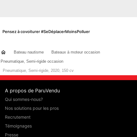
Pensez à covoiturer #SeDéplacerMoinsPolluer
Bateau nautisme
Bateaux à moteur occasion
Pneumatique, Semi-rigide occasion
Pneumatique, Semi-rigide, 2020, 150 cv
A propos de ParuVendu
Qui sommes-nous?
Nos solutions pour les pros
Recrutement
Témoignages
Presse