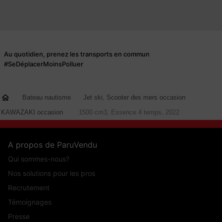
Au quotidien, prenez les transports en commun
#SeDéplacerMoinsPolluer
Bateau nautisme
Jet ski, Scooter des mers occasion
KAWAZAKI occasion
1500 cm3, Essence 4 temps, 2022
A propos de ParuVendu
Qui sommes-nous?
Nos solutions pour les pros
Recrutement
Témoignages
Presse