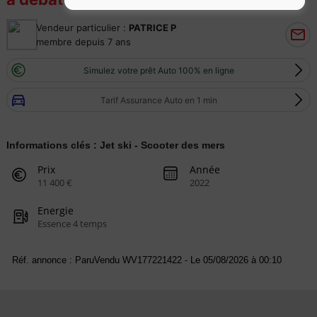
Vendeur particulier :
PATRICE P
membre depuis 7 ans
Simulez votre prêt Auto 100% en ligne
Tarif Assurance Auto en 1 min
Informations clés : Jet ski - Scooter des mers
Prix
Année
11 400 €
2022
Energie
Essence 4 temps
Réf. annonce : ParuVendu WV177221422 - Le 05/08/2026 à 00:10