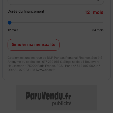
? Position de pilotage confortable (offre plus de place et donc un
meilleur confort au pilote)
Durée du financement
12
mois
? Fonction antidémarrage (détermine si le moteur peut être
démarré électroniquement grâce à la clé)
? Large plateforme arrière (avec tapis de pont bicolore)
12
mois
84
mois
? Clés électroniques basse et pleine puissance
? 2 porte-gobelets
Papiers en règle, véhicule disponible immédiatement avec 2 jeux de
Simuler ma mensualité
clefs. Visite possible sur rendez-vous. Contact par téléphone.
Cetelem est une marque de BNP Paribas Personal Finance, Société
Cylindrée
Anonyme au capital de : 617 279 915 €. Siège social : 1 Boulevard
1500
Haussmann - 75009 Paris France. RCS : Paris n° 542 097 902. N°
ORIAS : 07 023 128 (www.orias.fr).