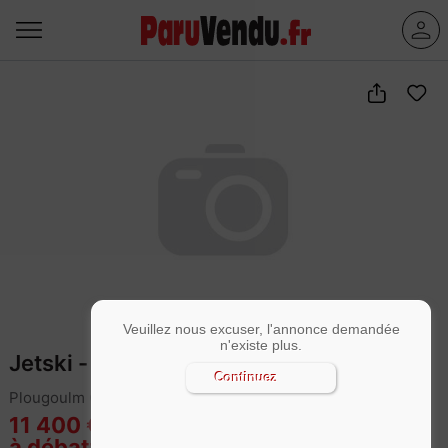
Veuillez nous excuser, l'annonce demandée
n'existe plus.
Jetski - Scooter des mers KAWAZAKI
Continuez
Plougoulm (29250)
11 400 €
à débattre