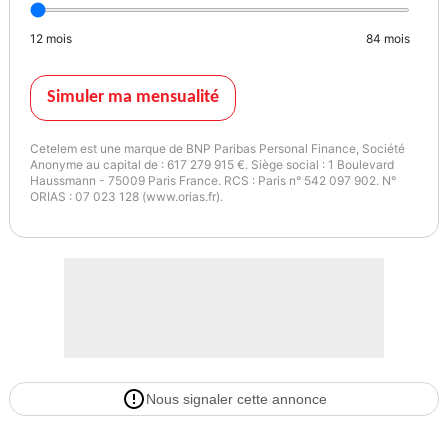
* Révision générale
* Nombreux équipements remis à niveau
12
mois
84
mois
Vendu avec
- annexe neuve 4 personnes avec moteur thermique 10cv
- remorque de transport double essieu
Simuler ma mensualité
Points forts
? Bateau sain et fiable
Cetelem est une marque de BNP Paribas Personal Finance, Société
Anonyme au capital de : 617 279 915 €. Siège social : 1 Boulevard
? Très belle présentation
Haussmann - 75009 Paris France. RCS : Paris n° 542 097 902. N°
? Excellentes qualités marines
ORIAS : 07 023 128 (www.orias.fr).
? Aucun gros travaux à prévoir
? Prêt à partir immédiatement
Prix : 11 500 euro
Visible sur rendez-vous.
Pour plus d'informations, photos complémentaires ou visite, merci
de me contacter.
Type de voilier
Longueur
Monocoque
8
Nous signaler cette annonce