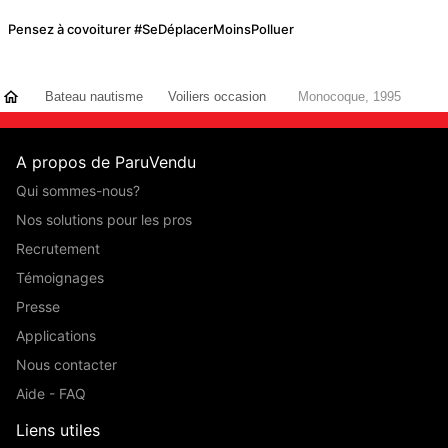
Pensez à covoiturer #SeDéplacerMoinsPolluer
Bateau nautisme
Voiliers occasion
Monocoque, 1995
A propos de ParuVendu
Qui sommes-nous?
Nos solutions pour les pros
Recrutement
Témoignages
Presse
Applications
Nous contacter
Aide - FAQ
Liens utiles