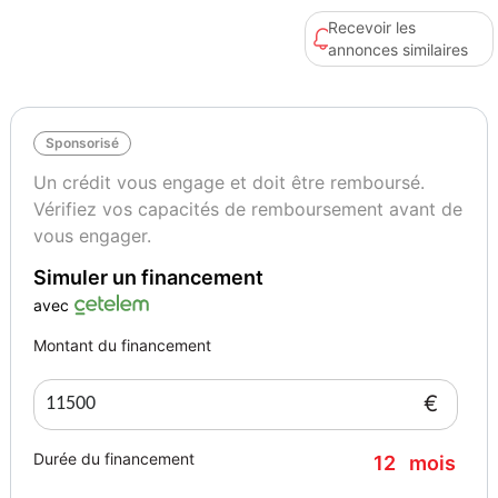
* Marque : Carter 25
Recevoir les
* Longueur : 7,80 m
annonces similaires
* Largeur : 2,99 m
* Année : 1995
* Catégorie : A
Sponsorisé
* Place d'amarrage : France
* Coque bleu marine en très bel état
Un crédit vous engage et doit être remboursé.
* Quillard
Vérifiez vos capacités de remboursement avant de
* Gréement complet
vous engager.
Équipements
Simuler un financement
* Voilier entièrement équipé
avec
* Jeu de voiles
* Équipement de sécurité
Montant du financement
* Défenses et accastillage
* Prêt à naviguer
€
Travaux réalisés
* Rénovation complète
Durée du financement
12
mois
* Coque refaite et entretenue