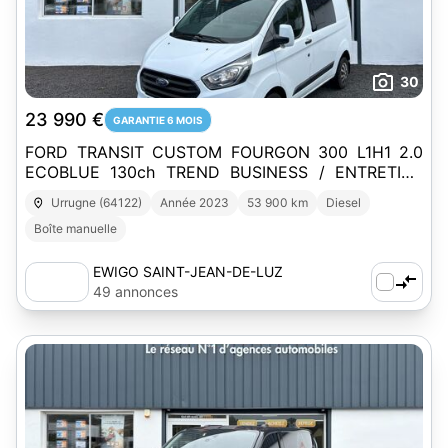
30
23 990 €
GARANTIE 6 MOIS
FORD TRANSIT CUSTOM FOURGON 300 L1H1 2.0
ECOBLUE 130ch TREND BUSINESS / ENTRETIEN
CONSTRUCTEUR
Urrugne (64122)
Année 2023
53 900 km
Diesel
Boîte manuelle
EWIGO SAINT-JEAN-DE-LUZ
49 annonces