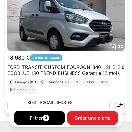
20
18 980 €
GARANTIE 12 MOIS
FORD TRANSIT CUSTOM FOURGON 340 L2H2 2.0
ECOBLUE 130 TREND BUSINESS Garantie 12 mois
Limoges (87000)
Année 2020
139 500 km
Diesel
Boîte manuelle
SIMPLICICAR LIMOGES
50 annonces
Filtrer
Créer une alerte
3