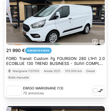
30
21 990 €
GARANTIE 6 MOIS
FORD Transit Custom Fg FOURGON 280 L1H1 2.0
ECOBLUE 130 TREND BUSINESS - SUIVI COMPLET
FORD - PACK ZEN CONNECT
Marignane (13700)
Année 2021
105 000 km
Diesel
Boîte manuelle
EWIGO MARIGNANE (13)
70 annonces