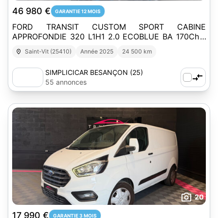
46 980 €
GARANTIE 12 MOIS
FORD TRANSIT CUSTOM SPORT CABINE
APPROFONDIE 320 L1H1 2.0 ECOBLUE BA 170Ch -
Garantie 4 ans - 1 ère Main - TVA récupérable
Saint-Vit (25410)
Année 2025
24 500 km
SIMPLICICAR BESANÇON (25)
55 annonces
20
17 990 €
GARANTIE 3 MOIS