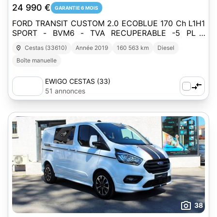
24 990 €
GARANTIE 6 MOIS
FORD TRANSIT CUSTOM 2.0 ECOBLUE 170 Ch L1H1
SPORT - BVM6 - TVA RECUPERABLE -5 PL -
CARPLAY - SIEGES CHAUFFANTS
Cestas (33610)
Année 2019
160 563 km
Diesel
Boîte manuelle
EWIGO CESTAS (33)
51 annonces
38