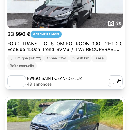
30
33 990 €
GARANTIE 6 MOIS
FORD TRANSIT CUSTOM FOURGON 300 L2H1 2.0
EcoBlue 150ch Trend BVM6 / TVA RECUPERABLE /
1ère Main
Urrugne (64122)
Année 2024
27 900 km
Diesel
Boîte manuelle
EWIGO SAINT-JEAN-DE-LUZ
49 annonces