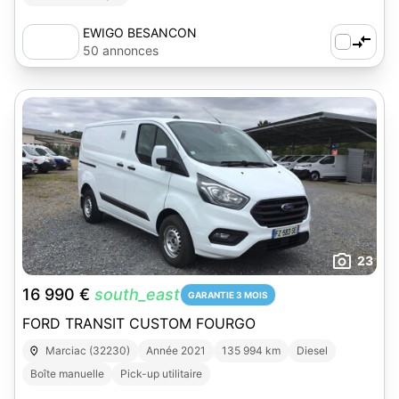
EWIGO BESANCON
50 annonces
23
16 990 €
south_east
GARANTIE 3 MOIS
FORD TRANSIT CUSTOM FOURGO
Marciac (32230)
Année 2021
135 994 km
Diesel
Boîte manuelle
Pick-up utilitaire