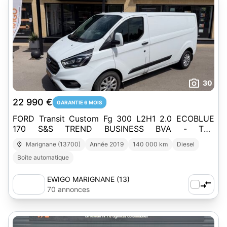
30
22 990 €
GARANTIE 6 MOIS
FORD Transit Custom Fg 300 L2H1 2.0 ECOBLUE
170 S&S TREND BUSINESS BVA - TVA
RECUPERABLE
Marignane (13700)
Année 2019
140 000 km
Diesel
Boîte automatique
EWIGO MARIGNANE (13)
70 annonces