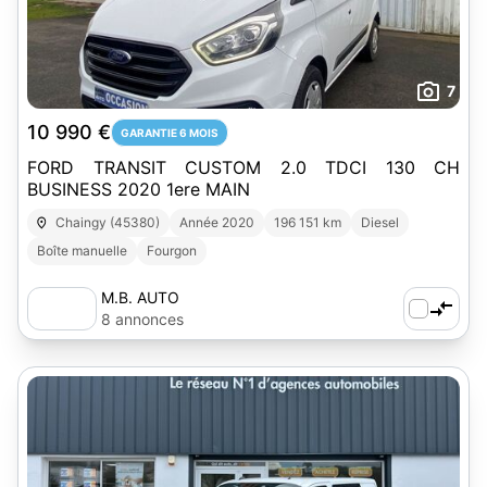
7
10 990 €
GARANTIE 6 MOIS
FORD TRANSIT CUSTOM 2.0 TDCI 130 CH
BUSINESS 2020 1ere MAIN
Chaingy (45380)
Année 2020
196 151 km
Diesel
Boîte manuelle
Fourgon
M.B. AUTO
8 annonces