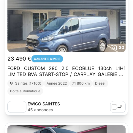
30
23 490 €
GARANTIE 6 MOIS
FORD CUSTOM 280 2.0 ECOBLUE 130ch L1H1
LIMITED BVA START-STOP / CARPLAY GALERIE DE
TOIT REPLIABLE 1ERE MAIN
Saintes (17100)
Année 2022
71 800 km
Diesel
Boîte automatique
EWIGO SAINTES
45 annonces