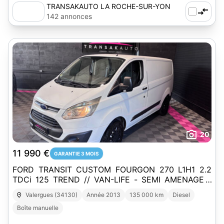
TRANSAKAUTO LA ROCHE-SUR-YON
142 annonces
20
11 990 €
GARANTIE 3 MOIS
FORD TRANSIT CUSTOM FOURGON 270 L1H1 2.2
TDCi 125 TREND // VAN-LIFE - SEMI AMENAGE -
UTILITAIRE - FRANCAIS - ENTRETIEN A JOUR
Valergues (34130)
Année 2013
135 000 km
Diesel
Boîte manuelle