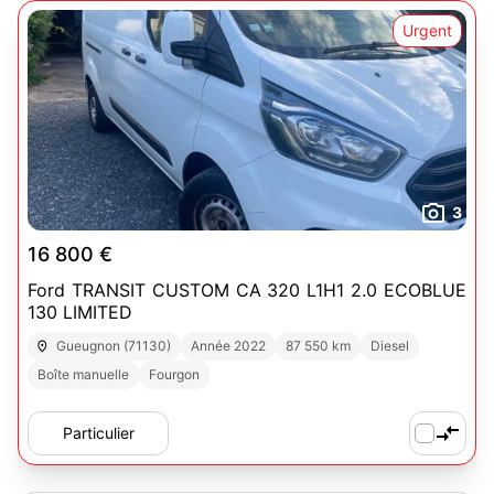
Urgent
3
16 800 €
Ford TRANSIT CUSTOM CA 320 L1H1 2.0 ECOBLUE
130 LIMITED
Gueugnon (71130)
Année 2022
87 550 km
Diesel
Boîte manuelle
Fourgon
Particulier