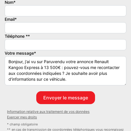
- première main,
Nom*
- direction assistée,
- climatisation manuelle,
Email*
- vitres avant éléctriques,
- fermeture centralisée
Téléphone **
Equipements :
- état : comme neuf
Votre message*
- energie : diesel
- millesime : 2019
- mise en circulation : 22/07/2019
- kilometrage : 81000
- couleur : gris clair
- boite de vitesse : manuelle
- nb portes : 5
- nb places : 5
Information relative aux traitement de vos données
- puissance reelle : 90
Exercer mes droits
- classe critair : 2
* champ obligatoire
** en cas de transmission de coordonnées téléphoniques vous reconnaissez