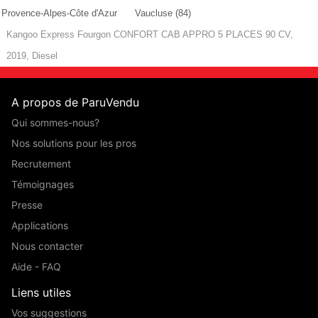
Provence-Alpes-Côte d'Azur
Vaucluse (84)
Kangoo Express Fourgon CONFORT CAB APPRO 5 PLACES 90 CV,
2019, Diesel
A propos de ParuVendu
Qui sommes-nous?
Nos solutions pour les pros
Recrutement
Témoignages
Presse
Applications
Nous contacter
Aide - FAQ
Liens utiles
Vos suggestions