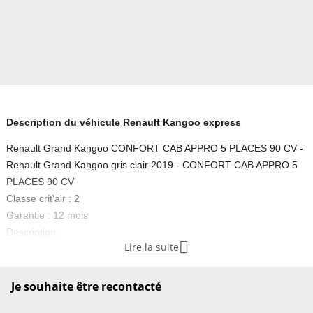
Description du véhicule Renault Kangoo express
Renault Grand Kangoo CONFORT CAB APPRO 5 PLACES 90 CV -
Renault Grand Kangoo gris clair 2019 - CONFORT CAB APPRO 5
PLACES 90 CV
Classe crit'air : 2
Garantie : 12 mois
Description :

Lire la suite
CONFORT CAB APPRO 5 PLACES 90 CV,
- diesel,
- gris clair,
Je souhaite être recontacté
- 22/07/2019,