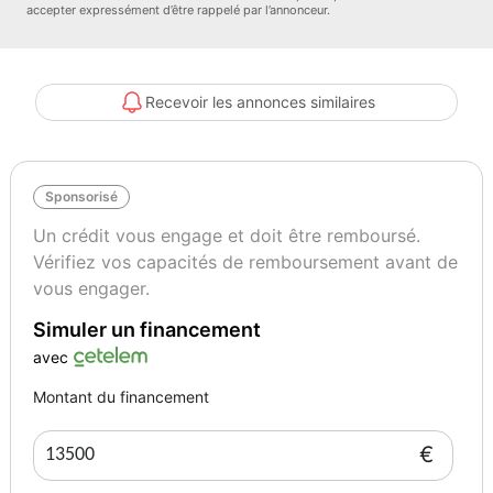
Couleur
Vignette Crit’Air
accepter expressément d’être rappelé par l’annonceur.
gris clair
2
Autres informations
Garantie mécanique
Recevoir les annonces similaires
Première main
12 mois
Sponsorisé
Un crédit vous engage et doit être remboursé.
Vérifiez vos capacités de remboursement avant de
vous engager.
Simuler un financement
avec
Montant du financement
€