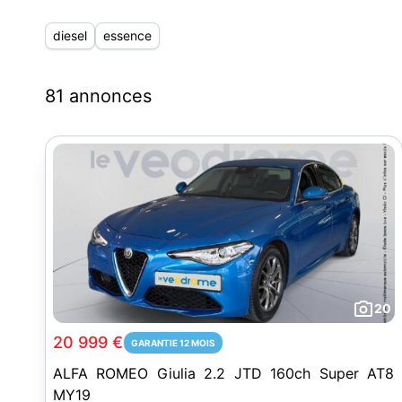
diesel
essence
81 annonces
20
20 999 €
GARANTIE 12 MOIS
ALFA ROMEO Giulia 2.2 JTD 160ch Super AT8
MY19