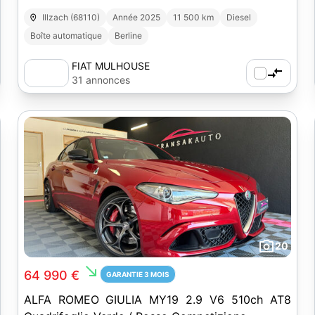
Illzach (68110)
Année 2025
11 500 km
Diesel
Boîte automatique
Berline
FIAT MULHOUSE
31 annonces
20
south_east
64 990 €
GARANTIE 3 MOIS
ALFA ROMEO GIULIA MY19 2.9 V6 510ch AT8