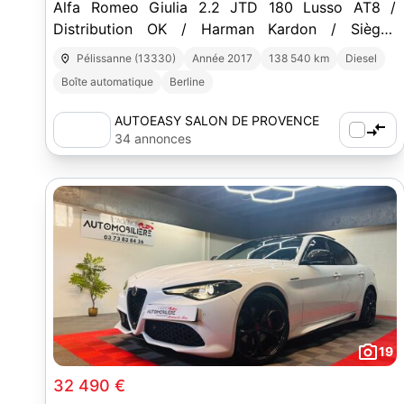
Alfa Romeo Giulia 2.2 JTD 180 Lusso AT8 /
Distribution OK / Harman Kardon / Sièges
Chauffants 17490 euros
Pélissanne (13330)
Année 2017
138 540 km
Diesel
Boîte automatique
Berline
AUTOEASY SALON DE PROVENCE
34 annonces
19
32 490 €