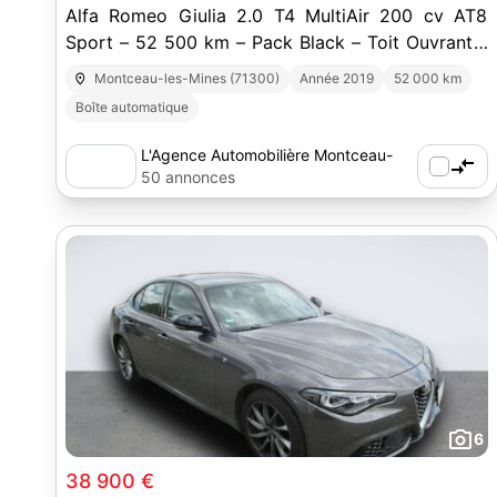
Alfa Romeo Giulia 2.0 T4 MultiAir 200 cv AT8
Sport – 52 500 km – Pack Black – Toit Ouvrant -
Finition Sport
Montceau-les-Mines (71300)
Année 2019
52 000 km
Boîte automatique
L'Agence Automobilière Montceau-
les-Mines (71)
50 annonces
6
38 900 €