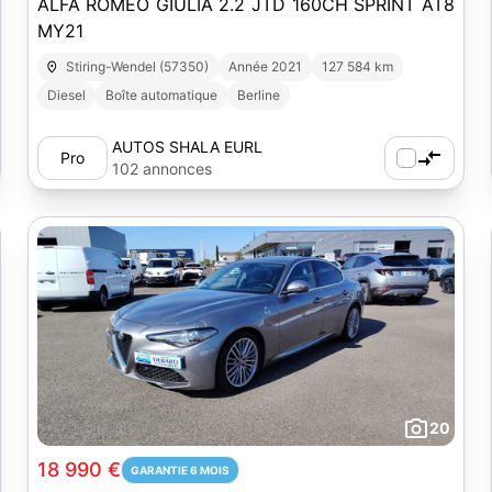
ALFA ROMEO GIULIA 2.2 JTD 160CH SPRINT AT8
MY21
Stiring-Wendel (57350)
Année 2021
127 584 km
Diesel
Boîte automatique
Berline
AUTOS SHALA EURL
Pro
102 annonces
20
18 990 €
GARANTIE 6 MOIS