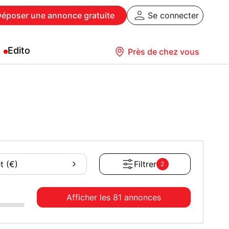
Déposer
une annonce gratuite
Se connecter
Edito
Près de chez vous
t (€)
Filtrer
2
Afficher les
81 annonces