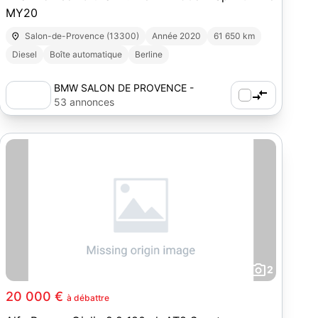
MY20
Salon-de-Provence (13300)
Année 2020
61 650 km
Diesel
Boîte automatique
Berline
BMW SALON DE PROVENCE -
AUTOSPHERE
53 annonces
2
20 000 €
à débattre