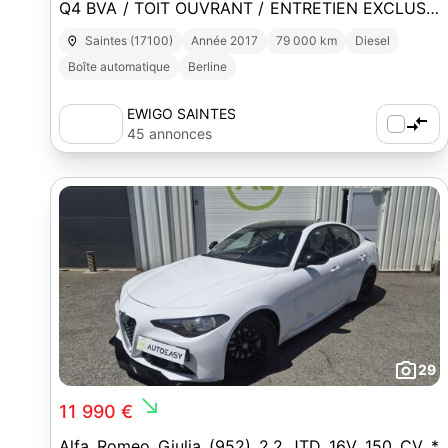
Q4 BVA / TOIT OUVRANT / ENTRETIEN EXCLUSIF
ALFA ROMEO
Saintes (17100)
Année 2017
79 000 km
Diesel
Boîte automatique
Berline
EWIGO SAINTES
45 annonces
29
south_east
11 990 €
Alfa Romeo Giulia (952) 2.2 JTD 16V 150 CV *