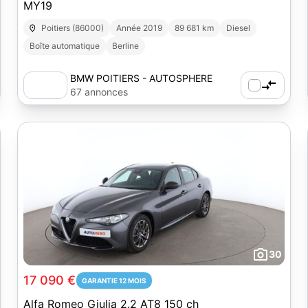
MY19
Poitiers (86000)
Année 2019
89 681 km
Diesel
Boîte automatique
Berline
BMW POITIERS - AUTOSPHERE
67 annonces
30
17 090 €
GARANTIE 12 MOIS
Alfa Romeo Giulia 2.2 AT8 150 ch