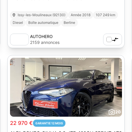
Issy-les-Moulineaux (92130)
Année 2018
107 249 km
Diesel
Boîte automatique
Berline
AUTOHERO
2159 annonces
20
22 970 €
GARANTIE 12 MOIS