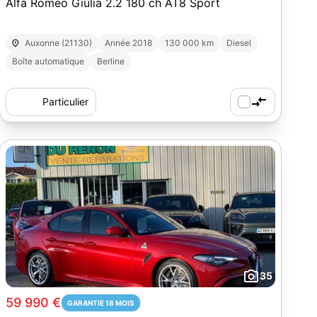
Alfa Romeo Giulia 2.2 180 ch AT8 Sport
Auxonne (21130)
Année 2018
130 000 km
Diesel
Boîte automatique
Berline
Particulier
35
59 990 €
GARANTIE 18 MOIS