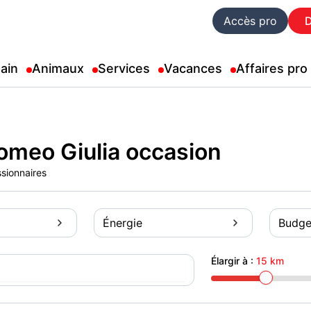
Accès pro
ain
Animaux
Services
Vacances
Affaires pro
omeo Giulia occasion
ssionnaires
Énergie
Budge
Élargir à :
15 km