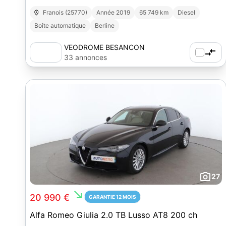
Franois (25770)
Année 2019
65 749 km
Diesel
Boîte automatique
Berline
VEODROME BESANCON
33 annonces
27
south_east
20 990 €
GARANTIE 12 MOIS
Alfa Romeo Giulia 2.0 TB Lusso AT8 200 ch