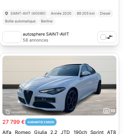
SAINT-AVIT (40090)
Année 2020
89 205 km
Diesel
Boîte automatique
Berline
autosphere SAINT-AVIT
58 annonces
10
27 799 €
GARANTIE 2 MOIS
Alfa Romeo Giulia 2.2 JTD 190ch Sprint AT8