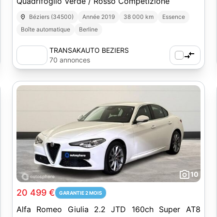
Quadrifoglio Verde / Rosso Competizione
Béziers (34500)
Année 2019
38 000 km
Essence
Boîte automatique
Berline
TRANSAKAUTO BEZIERS
70 annonces
10
20 499 €
GARANTIE 2 MOIS
Alfa Romeo Giulia 2.2 JTD 160ch Super AT8