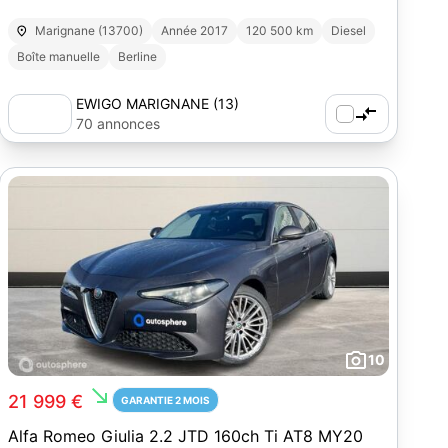
Marignane (13700)
Année 2017
120 500 km
Diesel
Boîte manuelle
Berline
EWIGO MARIGNANE (13)
70 annonces
10
south_east
21 999 €
GARANTIE 2 MOIS
Alfa Romeo Giulia 2.2 JTD 160ch Ti AT8 MY20