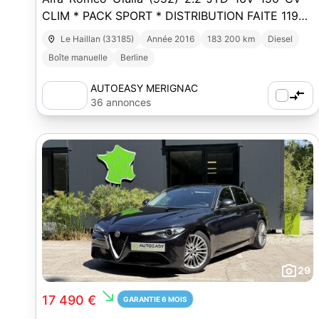
CLIM * PACK SPORT * DISTRIBUTION FAITE 11990
euros
Le Haillan (33185)
Année 2016
183 200 km
Diesel
Boîte manuelle
Berline
AUTOEASY MERIGNAC
36 annonces
29
south_east
17 490 €
GARANTIE 6 MOIS