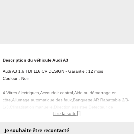
Description du véhicule Audi A3
Audi A3 1.6 TDI 116 CV DESIGN - Garantie : 12 mois
Couleur : Noir
4 Vitres électriques,Accoudoir central,Aide au démarrage en
côte,Allumage automatique des feux,Banquette AR Rabattable 2/3-
1/3,Climatisation manuelle,Direction assistée,Détecteur de

Lire la suite
pluie,Fermeture centralisée à distance,Frein de parking
automatique,Ordinateur de bord,Prise USB,Prédisposition
téléphone,Radar de stationnement détection
Je souhaite être recontacté