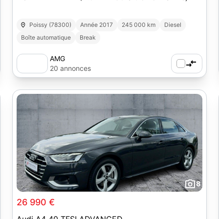
Poissy (78300)
Année 2017
245 000 km
Diesel
Boîte automatique
Break
AMG
20 annonces
8
26 990 €