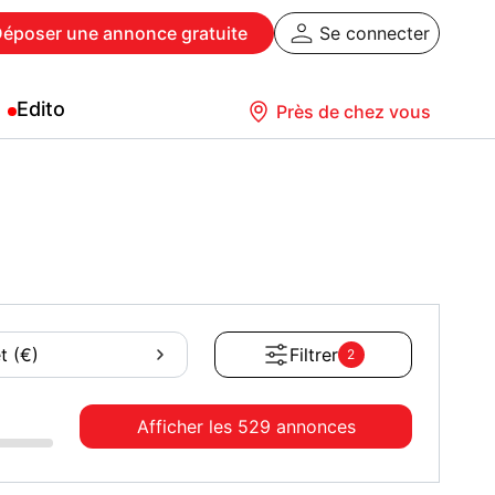
Déposer
une annonce gratuite
Se connecter
Edito
Près de chez vous
t (€)
Filtrer
2
Afficher les
529 annonces