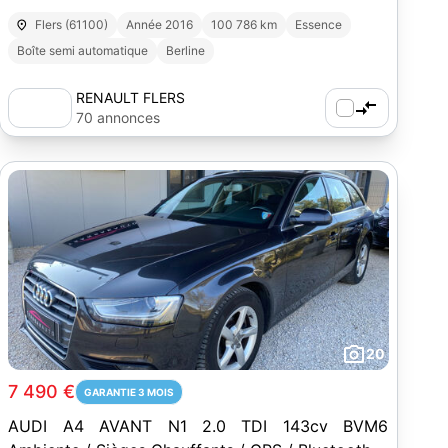
Design Luxe
Flers (61100)
Année 2016
100 786 km
Essence
Boîte semi automatique
Berline
RENAULT FLERS
70 annonces
20
7 490 €
GARANTIE 3 MOIS
AUDI A4 AVANT N1 2.0 TDI 143cv BVM6