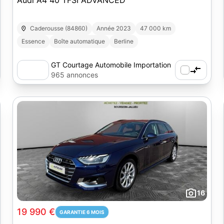
Audi A4 40 TFSI ADVANCED
Caderousse (84860)
Année 2023
47 000 km
Essence
Boîte automatique
Berline
GT Courtage Automobile Importation
965 annonces
16
19 990 €
GARANTIE 6 MOIS