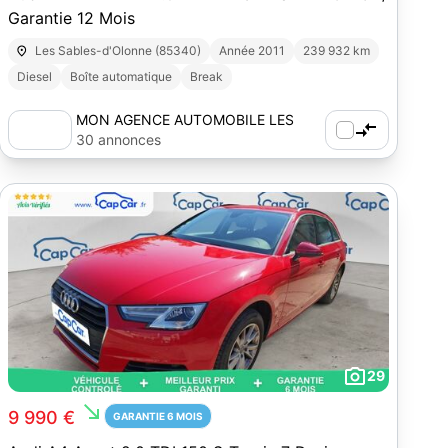
Garantie 12 Mois
Les Sables-d'Olonne (85340)
Année 2011
239 932 km
Diesel
Boîte automatique
Break
MON AGENCE AUTOMOBILE LES
SABLES D'OLONNE
30 annonces
29
south_east
9 990 €
GARANTIE 6 MOIS