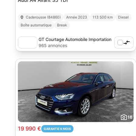
Audi A4 Avant 35 TDI
Caderousse (84860)
Année 2023
113 500 km
Diesel
Boîte automatique
Break
GT Courtage Automobile Importation
965 annonces
16
19 990 €
GARANTIE 6 MOIS