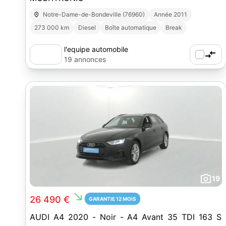
Notre-Dame-de-Bondeville (76960)
Année 2011
273 000 km
Diesel
Boîte automatique
Break
l'equipe automobile
19 annonces
19
south_east
26 490 €
GARANTIE 12 MOIS
AUDI A4 2020 - Noir - A4 Avant 35 TDI 163 S