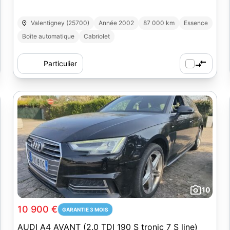
Valentigney (25700)
Année 2002
87 000 km
Essence
Boîte automatique
Cabriolet
Particulier
10
10 900 €
GARANTIE 3 MOIS
AUDI A4 AVANT (2.0 TDI 190 S tronic 7 S line)