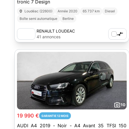
tronic 7 Design
Loudéac (22600)
Année 2020
65 737 km
Diesel
Boîte semi automatique
Berline
RENAULT LOUDEAC
41 annonces
10
19 990 €
GARANTIE 12 MOIS
AUDI A4 2019 - Noir - A4 Avant 35 TFSI 150