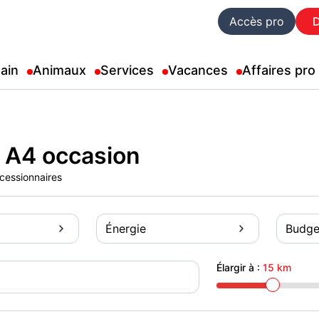
Accès pro
ain
Animaux
Services
Vacances
Affaires pro
 A4 occasion
ncessionnaires
Énergie
Budge
Élargir à :
15 km