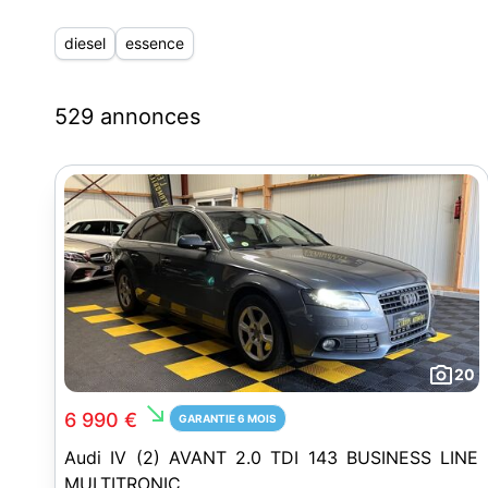
diesel
essence
529 annonces
20
south_east
6 990 €
GARANTIE 6 MOIS
Audi IV (2) AVANT 2.0 TDI 143 BUSINESS LINE
MULTITRONIC