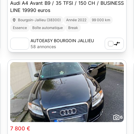
Audi A4 Avant B9 / 35 TFSI / 150 CH / BUSINESS
LINE 19990 euros
Bourgoin-Jallieu (38300)
Année 2022
99 000 km
Essence
Boîte automatique
Break
AUTOEASY BOURGOIN JALLIEU
58 annonces
6
7 800 €