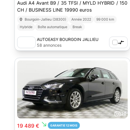
Audi A4 Avant B9 / 35 TFSI / MYLD HYBRID / 150
CH / BUSINESS LINE 19990 euros
Bourgoin-Jallieu (38300)
Année 2022
99 000 km
Hybride
Boîte automatique
Break
AUTOEASY BOURGOIN JALLIEU
58 annonces
20
south_east
19 489 €
GARANTIE 12 MOIS