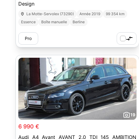
Design
La Motte-Servolex (73290)
Année 2019
99 354 km
Essence
Boîte manuelle
Berline
Pro
19
6 990 €
Audi A4 Avant AVANT 2.0 TDI 145 AMBITION