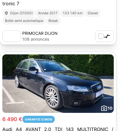
tronic 7
Dijon (21000)
Année 2017
133 140 km
Diesel
Boîte semi automatique
Break
PRIMOCAR DIJON
108 annonces
10
6 490 €
GARANTIE 12 MOIS
Audi A4 AVANT 2.0 TDI 143 MULTITRONIC /