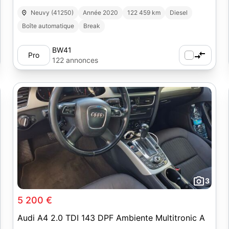
Neuvy (41250)
Année 2020
122 459 km
Diesel
Boîte automatique
Break
BW41
Pro
122 annonces
3
5 200 €
Audi A4 2.0 TDI 143 DPF Ambiente Multitronic A