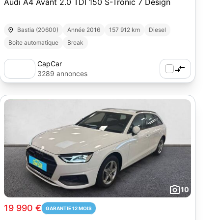
Audi A4 Avant 2.0 TDI 150 S-Tronic 7 Design
Bastia (20600)
Année 2016
157 912 km
Diesel
Boîte automatique
Break
CapCar
3289 annonces
10
19 990 €
GARANTIE 12 MOIS