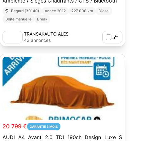
Ambiente / Sièges Chauffants / GPS / Bluetooth
Bagard (30140)
Année 2012
227 000 km
Diesel
Boîte manuelle
Break
TRANSAKAUTO ALES
43 annonces
1
20 799 €
GARANTIE 3 MOIS
AUDI A4 Avant 2.0 TDI 190ch Design Luxe S