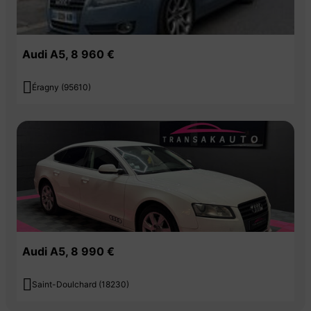
Audi A5, 8 960 €

Éragny (95610)
Audi A5, 8 990 €

Saint-Doulchard (18230)