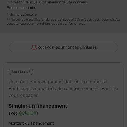
Information relative aux traitement de vos données
Kit de réparation crevaison
Exercer mes droits
Système Start & Stop
* champ obligatoire
FLD AUTO SUR RENDEZ-VOUS Service carte grise sur place.
** en cas de transmission de coordonnées téléphoniques vous reconnaissez
accepter expressément d’être rappelé par l’annonceur.
Reprise possible AUTO MOTO Rachat de votre ancien véhicule
toute marque avec ou sans CT, sans obligation d'achat, (Audi,
BMW, Peugeot, Renault, Opel, Citroën, Volkswagen, Fiat,
Mercedes.
Recevoir les annonces similaires
Couleur
Vignette Crit’Air
Marron
2
Sponsorisé
Un crédit vous engage et doit être remboursé.
Vérifiez vos capacités de remboursement avant de
vous engager.
Simuler un financement
avec
Montant du financement