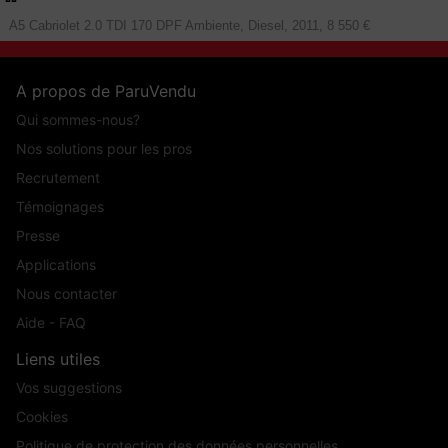
A5 Cabriolet 2.0 TDI 170 DPF Ambiente, Diesel, 2011, 8 550 €
A propos de ParuVendu
Qui sommes-nous?
Nos solutions pour les pros
Recrutement
Témoignages
Presse
Applications
Nous contacter
Aide - FAQ
Liens utiles
Vos suggestions
Cookies
Politique de protection des données personnelles