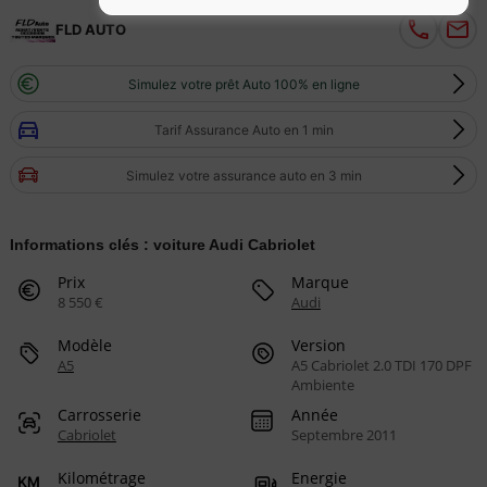
FLD AUTO
Simulez votre prêt Auto 100% en ligne
Tarif Assurance Auto en 1 min
Simulez votre assurance auto en 3 min
Informations clés : voiture Audi Cabriolet
Prix
Marque
8 550 €
Audi
Modèle
Version
A5
A5 Cabriolet 2.0 TDI 170 DPF
Ambiente
Carrosserie
Année
Cabriolet
Septembre 2011
Kilométrage
Energie