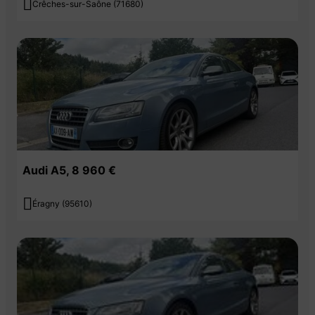

Crêches-sur-Saône (71680)
Audi A5, 8 960 €

Éragny (95610)