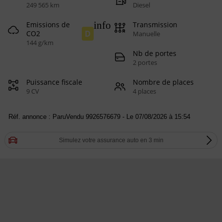
249 565 km
Diesel
info
Emissions de
Transmission
D
CO2
Manuelle
144 g/km
Nb de portes
2 portes
Puissance fiscale
Nombre de places
9 CV
4 places
Réf. annonce : ParuVendu 9926576679 - Le 07/08/2026 à 15:54
Simulez votre assurance auto en 3 min