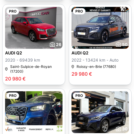
PRO
PRO
26
50
AUDI Q2
AUDI Q2
2020 - 69439 km
2022 - 13424 km - Auto
Saint-Sulpice-de-Royan
Roissy-en-Brie (77680)
(17200)
29 980 €
20 980 €
PRO
PRO
22
30