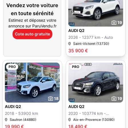
Vendez votre voiture
en toute sérénité
Estimez et déposez votre
19
annonce sur ParuVendu.fr
AUDI Q2
Cote auto gratuite
2026 - 12377 km - Auto
Saint-Victoret (13730)
35 900 €
PRO
PRO
18
19
AUDI Q2
AUDI Q2
2018 - 53900 km
2020 - 103774 km -
Manuelle
Sautron (44880)
Aix-en-Provence (13090)
19 990 €
18 490 €