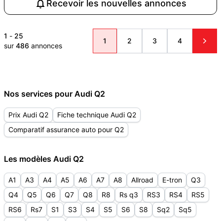
Recevoir les nouvelles annonces
1
-
25
1
2
3
4
sur
486
annonces
Nos services pour Audi Q2
Prix Audi Q2
Fiche technique Audi Q2
Comparatif assurance auto pour Q2
Les modèles Audi Q2
A1
A3
A4
A5
A6
A7
A8
Allroad
E-tron
Q3
Q4
Q5
Q6
Q7
Q8
R8
Rs q3
RS3
RS4
RS5
RS6
Rs7
S1
S3
S4
S5
S6
S8
Sq2
Sq5