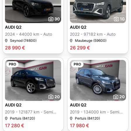
30
10
AUDI Q2
AUDI Q2
2024 - 44000 km - Auto
2022 - 97182 km - Auto
Seynod (74600)
Maubeuge (59600)
28 990 €
26 299 €
PRO
PRO
20
20
AUDI Q2
AUDI Q2
2019 - 121877 km - Semi
2019 - 134000 km - Semi
auto
auto
Pertuis (84120)
Pertuis (84120)
17 280 €
17 980 €