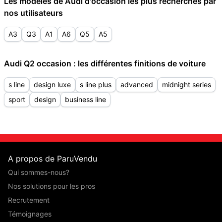
Les modèles de Audi d'occasion les plus recherchés par
nos utilisateurs
A3
Q3
A1
A6
Q5
A5
Audi Q2 occasion : les différentes finitions de voiture
s line
design luxe
s line plus
advanced
midnight series
sport
design
business line
A propos de ParuVendu
Qui sommes-nous?
Nos solutions pour les pros
Recrutement
Témoignages