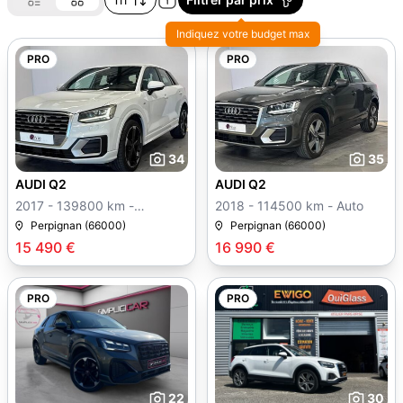
Indiquez votre budget max
PRO
PRO
34
35
AUDI Q2
AUDI Q2
2017 - 139800 km -
2018 - 114500 km - Auto
Manuelle
Perpignan (66000)
Perpignan (66000)
15 490 €
16 990 €
PRO
PRO
22
30