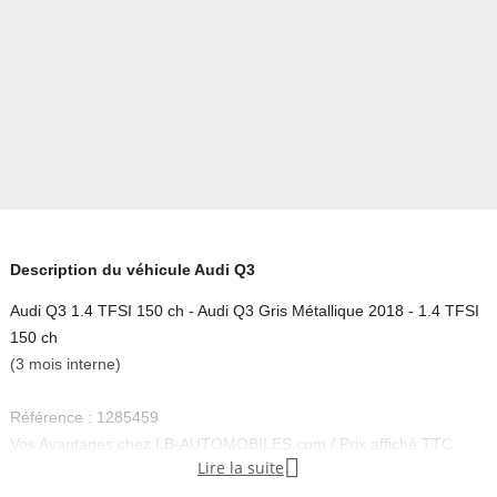
Description du véhicule Audi Q3
Audi Q3 1.4 TFSI 150 ch - Audi Q3 Gris Métallique 2018 - 1.4 TFSI
150 ch
(3 mois interne)
Référence : 1285459
Vos Avantages chez LB-AUTOMOBILES.com / Prix affiché TTC

Lire la suite
Livré hors carte grise / Livraison sous 10 jours dans toute la France