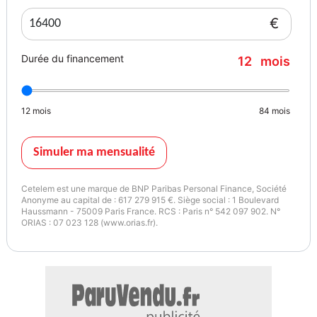
- Pneus toutes saisons
€
- Régulateur de vitesse
- Rétroviseur extérieur électrique
Durée du financement
12
mois
- Rétroviseur intérieur anti-éblouissement automatique
- Rétroviseurs extérieurs rabattables électriquement
- Sièges chauffants
12
mois
84
mois
- Sièges sport
- Système d&#039;alarme
- Système de nettoyage des phares
Simuler ma mensualité
- Système de sonorisation
- Système Stop &amp; Start
Cetelem est une marque de BNP Paribas Personal Finance, Société
- Traction avant
Anonyme au capital de : 617 279 915 €. Siège social : 1 Boulevard
Haussmann - 75009 Paris France. RCS : Paris n° 542 097 902. N°
- Tuner/radio
ORIAS : 07 023 128 (www.orias.fr).
- Véhicule non-fumeur
- Verrouillage centralisé sans clé
- Vitres électriques
- Vitres teintées
- Volant en cuir