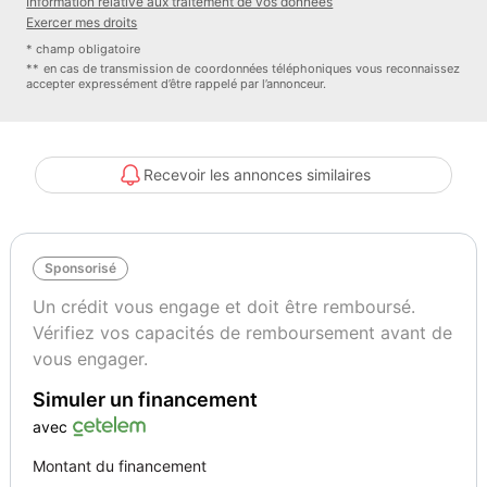
Information relative aux traitement de vos données
- ABS
Exercer mes droits
- Antidémarrage
* champ obligatoire
- Assistance de démarrage en côte
** en cas de transmission de coordonnées téléphoniques vous reconnaissez
accepter expressément d’être rappelé par l’annonceur.
- Capteur de lumière
- Capteur de pluie
- Carnet d&#039;entretien
- Contrôle de la pression des pneus
Recevoir les annonces similaires
- Direction assistée
- ESP
- Fermeture centralisée
Sponsorisé
- Feux de jour
- Galerie de toit
Un crédit vous engage et doit être remboursé.
- GPS
Vérifiez vos capacités de remboursement avant de
- Isofix
vous engager.
- Jantes alliage
Simuler un financement
- Lecteur CD
- Ordinateur de bord
avec
- Package hiver
Montant du financement
- Phare antibrouillard