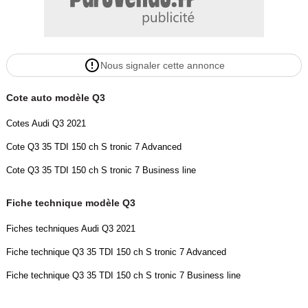
- Point Isofix siège passager
- Port USB
- Radio DAB
- Régulateur de vitesse adaptatif
Nous signaler cette annonce
- Rétroviseur extérieur électrique
- Rétroviseur intérieur anti-éblouissement automatique
Cote auto modèle Q3
- Rétroviseurs extérieurs rabattables électriquement
- Sièges chauffants
Cotes Audi Q3 2021
- Sièges sport
Cote Q3 35 TDI 150 ch S tronic 7 Advanced
- Streaming musical intégré
- Suspension sport
Cote Q3 35 TDI 150 ch S tronic 7 Business line
- Système antipatinage
- Système d&#039;appel d&#039;urgence
Fiche technique modèle Q3
- Système d&#039;avertissement de la distance
Fiches techniques Audi Q3 2021
- Système de détection de la fatigue
- Système de limitation de la vitesse
Fiche technique Q3 35 TDI 150 ch S tronic 7 Advanced
- Système de reconnaissance des panneaux de signalisation
Fiche technique Q3 35 TDI 150 ch S tronic 7 Business line
- Système Stop &amp; Start
- Véhicule non-fumeur