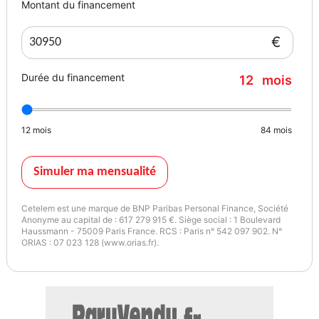
Montant du financement
- Contrôle de la pression des pneus
- Diesel avec filtre à particules
€
- Direction assistée
- Éclairage adaptatif
Durée du financement
12
mois
- Éclairage d&#039;ambiance
- Écran tactile
- ESP
12
mois
84
mois
- Fermeture centralisée
- Feux de jour LED
- GPS
Simuler ma mensualité
- Hayon électrique
- Isofix
Cetelem est une marque de BNP Paribas Personal Finance, Société
- Jantes alliage
Anonyme au capital de : 617 279 915 €. Siège social : 1 Boulevard
Haussmann - 75009 Paris France. RCS : Paris n° 542 097 902. N°
- Kit de réparation d&#039;urgence des pneus
ORIAS : 07 023 128 (www.orias.fr).
- Kit mains libres
- Ordinateur de bord
- Phare antibrouillard
- Phares LED