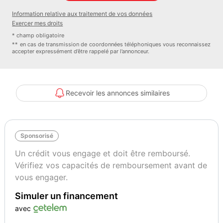
Information relative aux traitement de vos données
Principaux équipements :
Exercer mes droits
- 4x4
* champ obligatoire
- ABS
** en cas de transmission de coordonnées téléphoniques vous reconnaissez
accepter expressément d’être rappelé par l’annonceur.
- Accoudoir
- Android Auto
- Antidémarrage
- Apple CarPlay
Recevoir les annonces similaires
- Assistance au freinage d&#039;urgence
- Assistance de démarrage en côte
- Assistant d&#039;angle mort
Sponsorisé
- Assistant feux de route
- Avertisseur de franchissement de ligne
Un crédit vous engage et doit être remboursé.
- Bluetooth
Vérifiez vos capacités de remboursement avant de
- Capteur de lumière
vous engager.
- Capteur de pluie
Simuler un financement
- Carnet d&#039;entretien
- Chargement par induction pour smartphones
avec
- Cockpit numérique