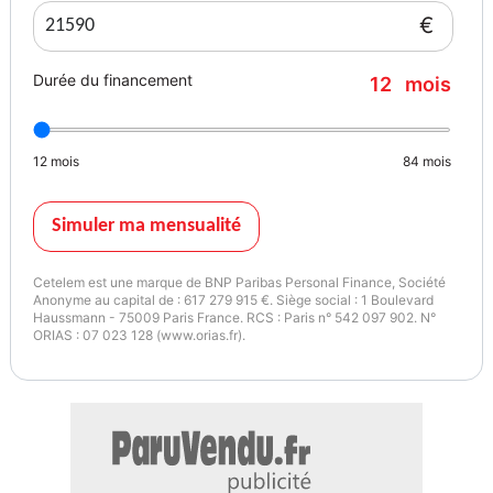
- Vitrage arrière teinté (vitrage intimité) et vitres de porte avant en
€
verre acoustique,
- Pack Eclairage/Vision/Lumière,
Durée du financement
12
mois
- Sièges AV réglable(s) en hauteur,
- projecteur LED,
- Système d'assistance de conduite: fonction freinage d'urgence en
12
mois
84
mois
ville (Audi pre sense City),
- Séparation de compartiment à bagages (Filet),
- Pack brillance,
Simuler ma mensualité
- Boîte de vitesses 7 rapports - Boîte automatique à double
embrayage S-tronic,
Cetelem est une marque de BNP Paribas Personal Finance, Société
- Réglage de portée des projecteurs automatique,
Anonyme au capital de : 617 279 915 €. Siège social : 1 Boulevard
Haussmann - 75009 Paris France. RCS : Paris n° 542 097 902. N°
- Audi Smartphone Interface,
ORIAS : 07 023 128 (www.orias.fr).
- GPS intégré,
- Mode de transmission Transmission intégrale,
- Capteur de luminosité (Coming Home,
- Leaving Home),
- Pack non fumeur,
- Cric de levage,