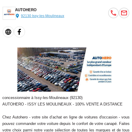
- Système d'aide à la conduite : aide à la descente,
AUTOHERO
- Carrosserie: 4 portes,
92130 Issy-les-Moulineaux
- sécurité enfant,
- manuel(le),
- Antidémarrage (électronique),
- Direction assistée électromécanique,
- Accès-/démarrage sans clé Advanced Key (clé confort),
- garniture de pavillon Tissu,
- noir(e),
- appuie-lombaires AV,
- à réglages électriques,
- Audi connect (système d'appel d'urgence et d'assistance),
- Supports Isofix pour siège enfant,
concessionnaire à Issy-les-Moulineaux (92130)
- Radars de stationnement avant,
AUTOHERO - ISSY LES MOULINEAUX - 100% VENTE A DISTANCE
- Apple CarPlay,
- Clim. automatique tri-zone,
Chez Autohero - votre site d’achat en ligne de voitures d'occasion - vous
- Système main-libre/Bluetooth,
pouvez commander votre voiture depuis le confort de votre canapé. Faites
- Limiteur de vitesse,
votre choix parmi notre vaste sélection de toutes les marques et de tous