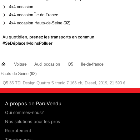
4x4 occasion
4x4 occasion Île-de-France
4x4 occasion Hauts-de-Seine (92)
Au quotidien, prenez les transports en commun
#SeDéplacerMoinsPolluer
Voiture
Audi occasion
Q5
Ile-de-france
Hauts-de-Seine (92)
Q5 35 TDI Design Quattro S tronic 7 163 ch, Diesel, 2019, 21 590 €
A propos de ParuVendu
Qui sommes-nous?
Nos solutions pour les pros
Recrutement
Témoignages