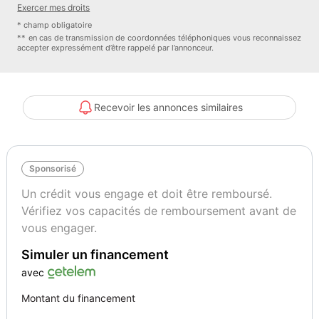
Exercer mes droits
- Rétroviseur ext à réglages électriques,
* champ obligatoire
- dégivrant et rabattable,
** en cas de transmission de coordonnées téléphoniques vous reconnaissez
accepter expressément d’être rappelé par l’annonceur.
- Airbag coté passager désactivable,
- système antipatinage (ASR),
- barre(s) de toit (Aluminium),
- Airbag lat AV,
Recevoir les annonces similaires
- Empattement 2819 mm,
- Vitrage athermique teinté vert,
- Rétroviseur ext convexe,
Sponsorisé
- droit,
- Rétroviseurs extérieurs rabattables électriquement,
Un crédit vous engage et doit être remboursé.
- Système d'antiblocage de frein (ABS),
Vérifiez vos capacités de remboursement avant de
- Pack Eclairage,
vous engager.
- Acabado interior: Molduras decorativas Aluminio Rhombus,
Simuler un financement
- Contrôle dynamique de stabilité (ESP),
- Rétroviseur ext convexe,
avec
- gauche,
Montant du financement
- Electro. Contrôle de stabilité (ESC),