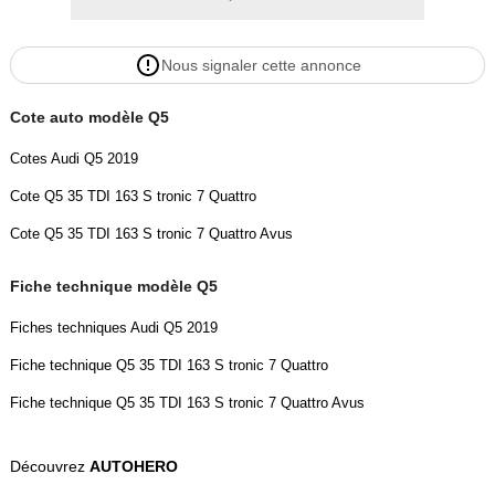
- Sièges sport AV,
- blocage de différentiel électron. (EDS),
Nous signaler cette annonce
- Châssis standard avec amortissement piloté,
- Réservoir d'urée (SCR) : 24 Ltr.,
Cote auto modèle Q5
- Norme de dépollution Euro 6,
- Feux AR. LED avec feu clignotant dynamique,
Cotes Audi Q5 2019
- système Start/Stop,
Cote Q5 35 TDI 163 S tronic 7 Quattro
- Design Luxe,
- Audi connect (Services liés à Internet),
Cote Q5 35 TDI 163 S tronic 7 Quattro Avus
- Rétroviseur Int avec fonction électrochrome,
- Cache bagages à commande électrique (ouverture + fermeture),
Fiche technique modèle Q5
- Feux clignotants LED dans Rétroviseur ext intégré(e),
Fiches techniques Audi Q5 2019
- Rétroviseur ext avec indexage à la marche arrière,
- droit,
Fiche technique Q5 35 TDI 163 S tronic 7 Quattro
- dossier AR fractionné (40:20:40),
Fiche technique Q5 35 TDI 163 S tronic 7 Quattro Avus
- Sellerie : Cuir Milano,
- témoin contrôle pneumatiques,
Découvrez
AUTOHERO
- connexion AUX-IN,
- Système d'information du conducteur (FIS),