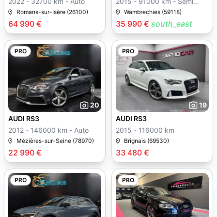
2022 - 32700 km - Auto
2015 - 91000 km - Semi
auto
Romans-sur-Isère (26100)
Wambrechies (59118)
64 990 €
35 990 €
south_east
PRO
PRO
20
19
AUDI RS3
AUDI RS3
2012 - 146000 km - Auto
2015 - 116000 km
Mézières-sur-Seine (78970)
Brignais (69530)
22 990 €
33 480 €
PRO
PRO