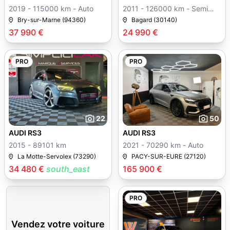
2019 - 115000 km - Auto
2011 - 126000 km - Semi
auto
Bry-sur-Marne (94360)
Bagard (30140)
37 990 €
24 990 €
PRO
PRO
22
50
AUDI RS3
AUDI RS3
2015 - 89101 km
2021 - 70290 km - Auto
La Motte-Servolex (73290)
PACY-SUR-EURE (27120)
34 480 €
south_east
165 900 €
PRO
Vendez votre voiture