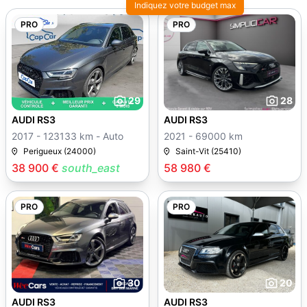
Indiquez votre budget max
PRO
PRO
29
28
AUDI RS3
AUDI RS3
2017 - 123133 km - Auto
2021 - 69000 km
Perigueux (24000)
Saint-Vit (25410)
38 900 €
south_east
58 980 €
PRO
PRO
30
20
AUDI RS3
AUDI RS3