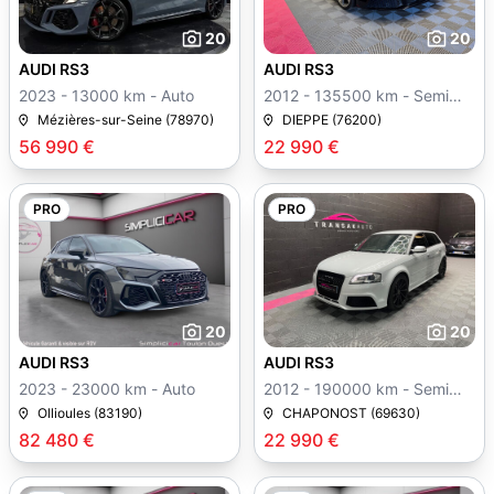
20
20
AUDI RS3
AUDI RS3
2023 - 13000 km - Auto
2012 - 135500 km - Semi
auto
Mézières-sur-Seine (78970)
DIEPPE (76200)
56 990 €
22 990 €
PRO
PRO
20
20
AUDI RS3
AUDI RS3
2023 - 23000 km - Auto
2012 - 190000 km - Semi
auto
Ollioules (83190)
CHAPONOST (69630)
82 480 €
22 990 €