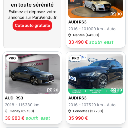
en toute sérénité
Estimez et déposez votre
30
annonce sur ParuVendu.fr
AUDI RS3
Cote auto gratuite
2016 - 101000 km - Auto
Nantes (44300)
33 490 €
south_east
PRO
PRO
20
29
AUDI RS3
AUDI RS3
2018 - 115380 km
2016 - 107520 km - Auto
Genay (69730)
Fondettes (37230)
39 980 €
south_east
35 990 €