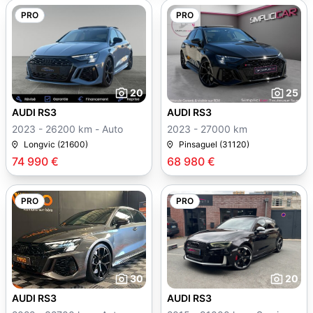
PRO
PRO
20
25
AUDI RS3
AUDI RS3
2023 - 26200 km - Auto
2023 - 27000 km
Longvic (21600)
Pinsaguel (31120)
74 990 €
68 980 €
PRO
PRO
30
20
AUDI RS3
AUDI RS3