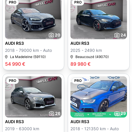
PRO
PRO
20
24
AUDI RS3
AUDI RS3
2018 - 79000 km - Auto
2025 - 2490 km
La Madeleine (59110)
Beaucouzé (49070)
54 990 €
89 980 €
PRO
PRO
26
29
AUDI RS3
AUDI RS3
2019 - 63000 km
2018 - 121350 km - Auto