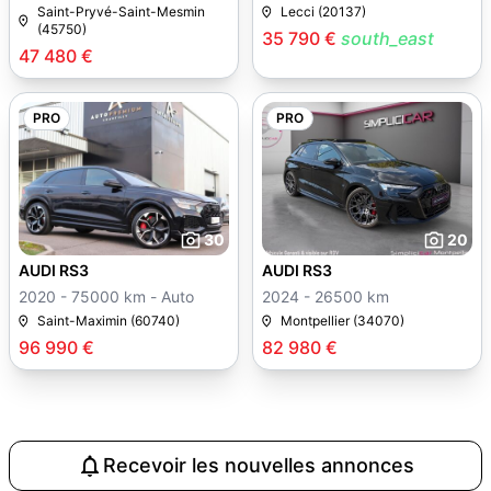
Saint-Pryvé-Saint-Mesmin
Lecci (20137)
(45750)
35 790 €
south_east
47 480 €
PRO
PRO
30
20
AUDI RS3
AUDI RS3
2020 - 75000 km - Auto
2024 - 26500 km
Saint-Maximin (60740)
Montpellier (34070)
96 990 €
82 980 €
Recevoir les nouvelles annonces