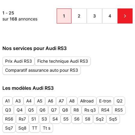
1
-
25
1
2
3
4
sur
168
annonces
Nos services pour Audi RS3
Prix Audi RS3
Fiche technique Audi RS3
Comparatif assurance auto pour RS3
Les modèles Audi RS3
A1
A3
A4
A5
A6
A7
A8
Allroad
E-tron
Q2
Q3
Q4
Q5
Q6
Q7
Q8
R8
Rs q3
RS4
RS5
RS6
Rs7
S1
S3
S4
S5
S6
S8
Sq2
Sq5
Sq7
Sq8
TT
Tt s