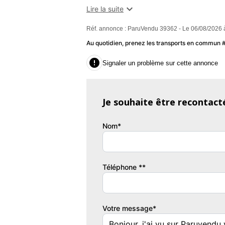
VISIBLES UNIQUEMENT SUR RDV Ouvert du

Lire la suite
Retrouvez nos annonces sur notre site Fi
Réf. annonce : ParuVendu 39362 - Le 06/08/2026 
MONEY BANK Extension de garantie avec
6/12/24 /36 mois (voir conditions en age
Au quotidien, prenez les transports en commun
véhicule aux conditions professionnelles 

Signaler un problème sur cette annonce
modèle et finition 1ere mise en circulation 
possible partout en France ! Les frais de mi
Je souhaite être recontact
Couleur
Vi
NOIR
2
Nom*
Téléphone **
Votre message*