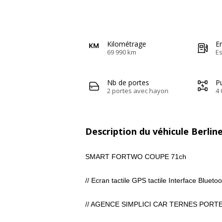
Kilométrage
E
69 990 km
E
Nb de portes
Pu
2 portes avec hayon
4 
Description du véhicule Berlin
SMART FORTWO COUPE 71ch
// Ecran tactile GPS tactile Interface Blue
// AGENCE SIMPLICI CAR TERNES
NOS VO