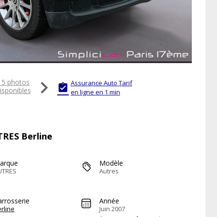

15 photos
Assurance Auto Tarif

isponibles
en ligne en 1 min
TRES Berline
arque
Modèle
UTRES
Autres
arrosserie
Année
rline
Juin 2007