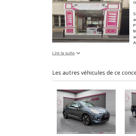
c
S
a
P
M
a
A
d

Lire la suite
p
n
d
c
Les autres véhicules de ce conc
U