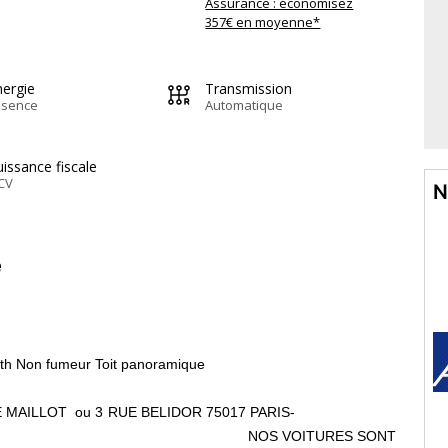
Assurance : économisez
357€ en moyenne*
nergie
Transmission
ssence
Automatique
issance fiscale
CV
N
e
tooth Non fumeur Toit panoramique
 PORTE MAILLOT ou 3 RUE BELIDOR 75017 PARIS-
ITURES SONT