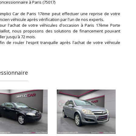
oncessionnaire à Paris (75017)
implici Car de Paris 17ème peut effectuer une reprise de votre
ncien véhicule après vérification par l'un de nos experts.
our l'achat de votre véhicules d'occasion à Paris 17ème Porte
aillot, nous proposons des solutions de financement pouvant
ller jusqu'à 72 mois.
fin de rouler l'esprit tranquille après l'achat de votre véhicule
'occasion chez Simplici Car Paris 17ème, nous sommes
artenaire du
uméro 1 de l'extension de garantie et proposons des extensions
e garantie allant jusqu'à 48 mois. Pour toutes informations,
ontactez-nous
essionnaire
n problème pour vous déplacer ?