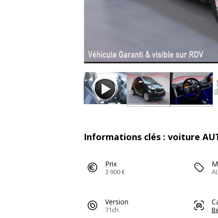
d
Informations clés : voiture AU
Prix
M
3 900 €
A
Version
C
71ch
Be