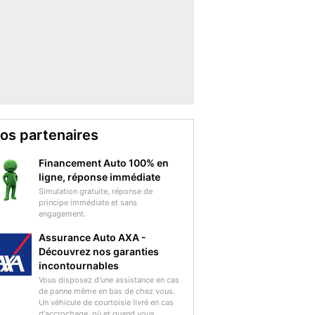
os partenaires
Financement Auto 100% en
ligne, réponse immédiate
Simulation gratuite, réponse de
principe immédiate et sans
engagement.
Assurance Auto AXA -
Découvrez nos garanties
incontournables
Vous disposez d'une assistance en cas
de panne même en bas de chez vous.
Un véhicule de courtoisie livré en cas
d'accrochage, où et quand vous