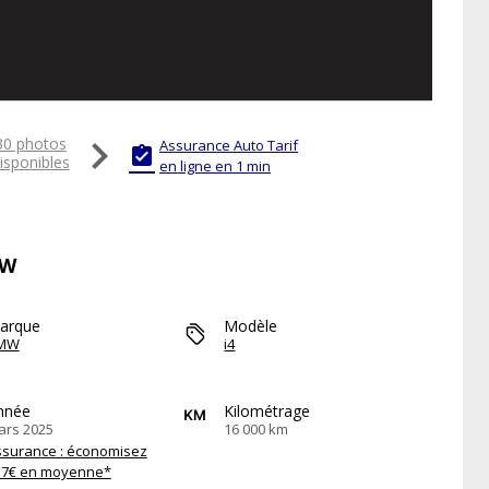

30 photos
Assurance Auto Tarif

isponibles
en ligne en 1 min
MW
arque
Modèle
MW
i4
nnée
Kilométrage
ars 2025
16 000 km
ssurance : économisez
57€ en moyenne*