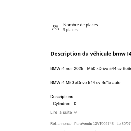
Nombre de places
5 places
Description du véhicule bmw I
BMW i4 noir 2025 - M50 xDrive 544 cv Boît
BMW i4 M50 xDrive 544 cv Boîte auto
Descriptions :
- Cylindrée : 0
- Nombre de rapports : 1

Lire la suite
- Nombre de places : 5
Réf. annonce : ParuVendu 13VT002743 - Le 30/07
- Longueur : 478