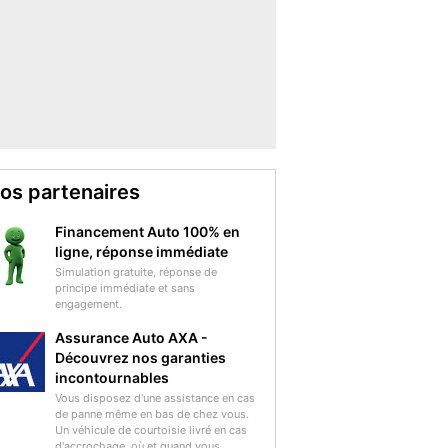
os partenaires
Financement Auto 100% en
ligne, réponse immédiate
Simulation gratuite, réponse de
principe immédiate et sans
engagement.
Assurance Auto AXA -
Découvrez nos garanties
incontournables
Vous disposez d'une assistance en cas
de panne même en bas de chez vous.
Un véhicule de courtoisie livré en cas
d'accrochage, où et quand vous