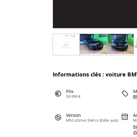
d
Informations clés : voiture B
Prix
M
59 990 €
B
Version
A
M50 xDrive 544 cv Boîte auto
M
A
3