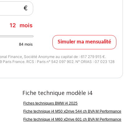
u à 48 mois.
€
pour cet achat ou vous proposer un financement avec nos
12
mois
issance réelle
Vignette Crit'Air
Simuler ma mensualité
44
0
84
mois
nal Finance, Société Anonyme au capital de : 617 279 915 €.
 Paris France. RCS : Paris n° 542 097 902. N° ORIAS : 07 023 128
Fiche technique modèle i4
Fiches techniques BMW i4 2025
Fiche technique i4 M50 xDrive 544 ch BVA M Performance
Fiche technique i4 M60 xDrive 601 ch BVA M Performance