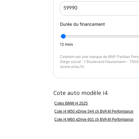
La garantie actuelle peut être étendue jusq
Nous pouvons reprendre votre véhicule 
partenaires.
Durée du financement
Couleur
Pu
noir
5
12
mois
Cetelem est une marque de BNP Paribas Perso
Siège social : 1 Boulevard Haussmann - 75009
(www.orias.fr).
Cote auto modèle i4
Cotes BMW i4 2025
Cote i4 M50 xDrive 544 ch BVA M Performance
Cote i4 M60 xDrive 601 ch BVA M Performance