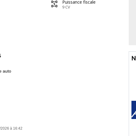
Puissance fiscale
9 CV
4
N
e auto
/2026 à 16:42