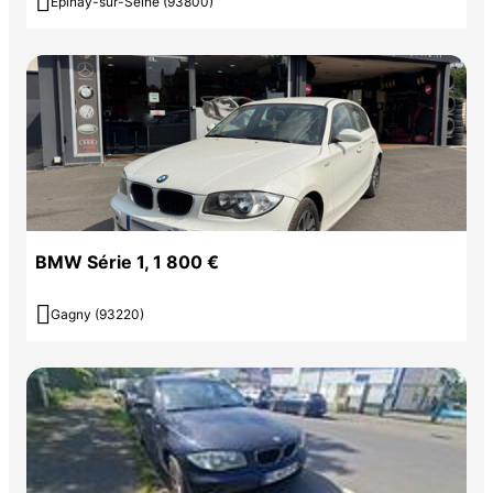

Épinay-sur-Seine (93800)
BMW Série 1, 1 800 €

Gagny (93220)