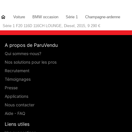
Voiture
BMW occasion
Série 1
Champagne-ardenne
Série 1 F20 116D 116CH LOUNGE, Diesel, 2015, 9 290 €
A propos de ParuVendu
Qui sommes-nous?
Nos solutions pour les pros
Recrutement
Témoignages
Presse
Applications
Nous contacter
Aide - FAQ
Liens utiles