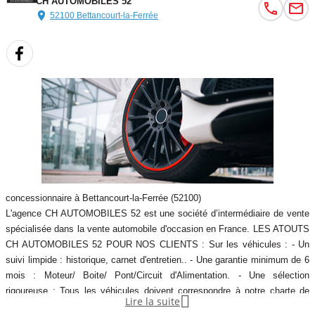
CH AUTOMOBILES 52
conduite
52100 Bettancourt-la-Ferrée
Inserts décoratifs "Silber" satiné mat
Interface Bluetooth et port USB
Kit fumeur
Kit rangement
Limiteur et régulateur de vitesse avec maintien de la vitesse en
descente
Mesure individuelle de pression des pneumatiques
Miroirs de courtoisie intégrés aux pare-soleil
Notice d'utilisation intégrée
Ordinateur de bord, Check-Control et indicateur de température
extérieure
concessionnaire à Bettancourt-la-Ferrée (52100)
Pare-chocs auto-régénérants jusqu'à 4 km/h avec éléments
L'agence CH AUTOMOBILES 52 est une société d’intermédiaire de vente
spécialisée dans la vente automobile d'occasion en France. LES ATOUTS
déformables jusqu'à 15 km/h
CH AUTOMOBILES 52 POUR NOS CLIENTS : Sur les véhicules : - Un
Prise 12 V sur console centrale avant
suivi limpide : historique, carnet d'entretien.. - Une garantie minimum de 6
Projecteurs antibrouillard
mois : Moteur/ Boite/ Pont/Circuit d'Alimentation. - Une sélection
Protection contre les erreurs de ravitaillement
rigoureuse : Tous les véhicules doivent correspondre à notre charte de
Radars de stationnement arrière PDC avec représentation

Lire la suite
qualité. Sur de nombreux services : - Extension de garantie. -
graphique des obstacles sur l'écran central