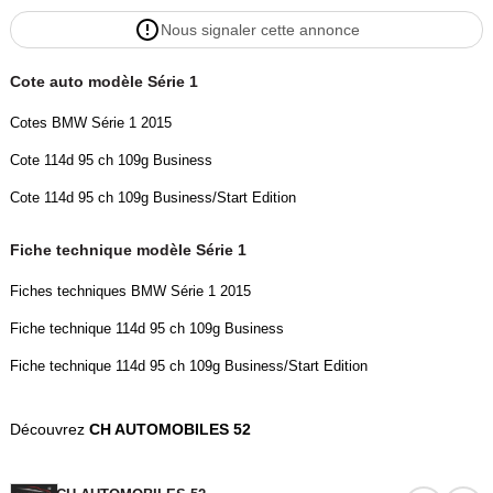
contour chromé
Nous signaler cette annonce
Désactivation de l'airbag du passager avant
Détecteur de pluie et allumage automatique des projecteurs
Cote auto modèle Série 1
Deux porte-boissons dans la console centrale avant
Direction Servotronic à assistance variable en fonction de la vitesse
Cotes BMW Série 1 2015
Eclairage de bienvenue et d'accompagnement "Follow-me-home"
Cote 114d 95 ch 109g Business
Eclairage plafonnier soft-on/soft-off et éclairage du coffre
Ecran d'information central couleur 6,5" (16,5 cm) avec commande
Cote 114d 95 ch 109g Business/Start Edition
par "Controller" iDrive et 6 touches de raccourcis programmables
Ecrous antivol
Fiche technique modèle Série 1
Feux arrière avec guides de lumière à LED
Fiches techniques BMW Série 1 2015
Feux de jour à LED
Feux de stop dynamiques
Fiche technique 114d 95 ch 109g Business
Filtre à particules
Fiche technique 114d 95 ch 109g Business/Start Edition
Fixations Isofix aux places latérales arrière
Fonction d'arrêt et de redémarrage automatique du moteur
Découvrez
CH AUTOMOBILES 52
Freins à disques ventilés à l'avant
Indicateur de changement de rapport
Indicateur de maintenance CBS tenant compte des conditions de