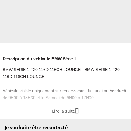
Description du véhicule BMW Série 1
BMW SERIE 1 F20 116D 116CH LOUNGE - BMW SERIE 1 F20
116D 116CH LOUNGE
Véhicule visible uniquement sur rendez-vous du Lundi au Vendredi
de 9H00 à 18H30 et le Samedi de 9H00 à 17H00.

Lire la suite
----------
Contactez l'agence pour plus de renseignements et/ou afin de fixer
Je souhaite être recontacté