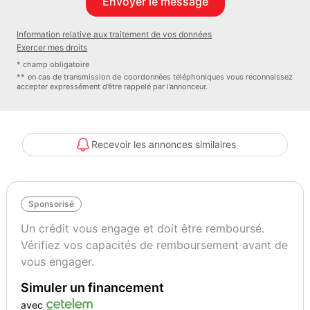
- Boîte de vitesse automatique
- Choix du mode de conduite
Information relative aux traitement de vos données
- Climatisation automatique
Exercer mes droits
- Démarrage sans clé
* champ obligatoire
- GPS Couleur
** en cas de transmission de coordonnées téléphoniques vous reconnaissez
accepter expressément d’être rappelé par l’annonceur.
- Kit téléphone main libre Bluetooth
- Mode Eco
- Mode normal
- Mode sport
Recevoir les annonces similaires
- Ordinateur de bord
- Prise USB
- Reconnaissance vocale
Sponsorisé
- Régulateur / Limiteur de vitesse
- Tableau de bord cuir
Un crédit vous engage et doit être remboursé.
- Volant multifonctions
Vérifiez vos capacités de remboursement avant de
- Volant réglable hauteur
vous engager.
- Volant réglable profondeur
Simuler un financement
- Carnet d'entretien
- Carnet d'entretien dématérialisé
avec