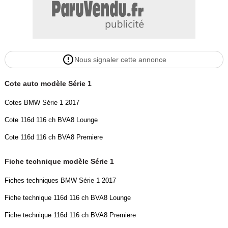
- ESP
- Contrôle de pression des pneus
Couleur
Puissance réelle
Nous signaler cette annonce
Noir
116
Cote auto modèle Série 1
Vignette Crit’Air
Garantie mécanique
Cotes BMW Série 1 2017
2
6 mois
Cote 116d 116 ch BVA8 Lounge
Cote 116d 116 ch BVA8 Premiere
Fiche technique modèle Série 1
Fiches techniques BMW Série 1 2017
Fiche technique 116d 116 ch BVA8 Lounge
Fiche technique 116d 116 ch BVA8 Premiere