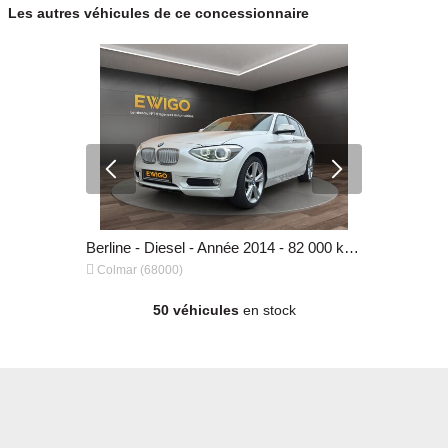
Les autres véhicules de ce concessionnaire
Break - Diesel - Année 2015 - 109 500 km, 28 490 €
Berline - Diesel - Année 2014 - 82 000 km, 15 990 €


Colmar (68000)
Colmar (68
50 véhicules
en stock