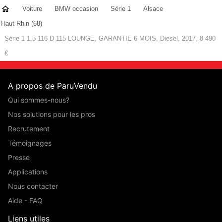
Voiture
BMW occasion
Série 1
Alsace
Haut-Rhin (68)
Série 1 1.5 116 D 115 LOUNGE, GARANTIE 6 MOIS, Diesel, 2017, 8 490
€
A propos de ParuVendu
Qui sommes-nous?
Nos solutions pour les pros
Recrutement
Témoignages
Presse
Applications
Nous contacter
Aide - FAQ
Liens utiles