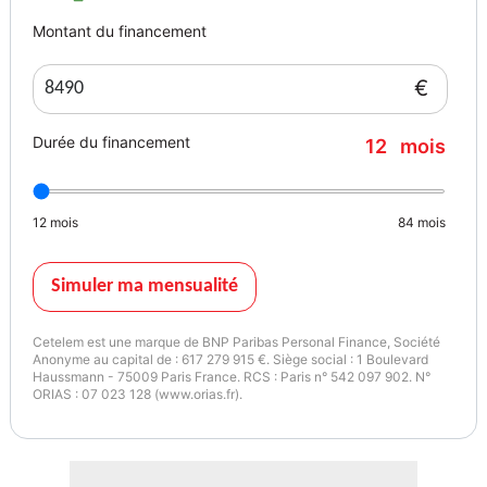
- Factures d'entretien
Montant du financement
- Pack de 2 roues hiver
- ABS
€
- Airbags
- Airbags latéraux
Durée du financement
12
mois
- Antibrouillards avant
- Essuies glaces automatiques
- Feux automatiques
12
mois
84
mois
- Fixations isofix
- Frein de parking électrique
- kit anti-crevaison
Simuler ma mensualité
- Verrouillage centralisé
- Aide au parking AV/AR
Cetelem est une marque de BNP Paribas Personal Finance, Société
- Phares antibrouillard
Anonyme au capital de : 617 279 915 €. Siège social : 1 Boulevard
Haussmann - 75009 Paris France. RCS : Paris n° 542 097 902. N°
- Phares AR à led
ORIAS : 07 023 128 (www.orias.fr).
- Phares AV de jour à LED
- Phares LED
- Intérieur tissu