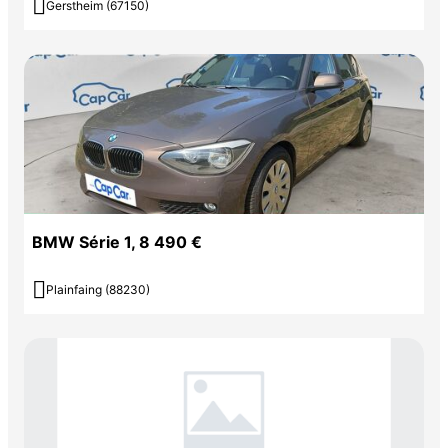

Gerstheim (67150)
BMW Série 1, 8 490 €

Plainfaing (88230)