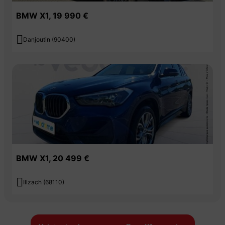
BMW X1, 19 990 €

Danjoutin (90400)
BMW X1, 20 499 €

Illzach (68110)