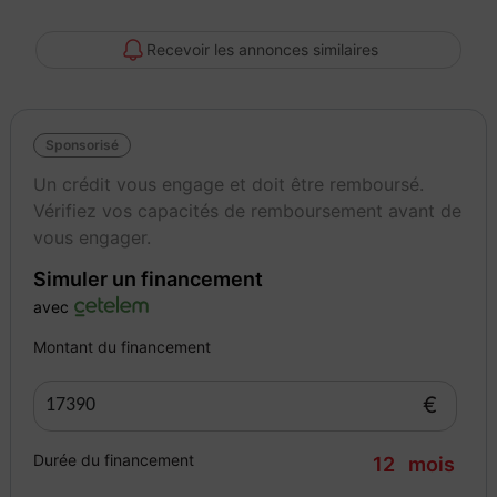
- REPRISE ET FINANCEMENT POSSIBLE
Recevoir les annonces similaires
- LIVRAISON POSSIBLE DANS TOUTE LA FRANCE SUR DEVIS
Sponsorisé
- FRAIS DE MISE EN MAIN 390euro (voir conditions en agence)
Un crédit vous engage et doit être remboursé.
Vérifiez vos capacités de remboursement avant de
vous engager.
Simuler un financement
avec
L'AGENCE AUTOMOBILIERE, 1° réseau d'agences en Europe de
Montant du financement
vente entre particuliers
€
Nous vous accueillons dans notre agence, 24 Bis rue du Général
Durée du financement
12
mois
de Gaulle, 90400 Danjoutin