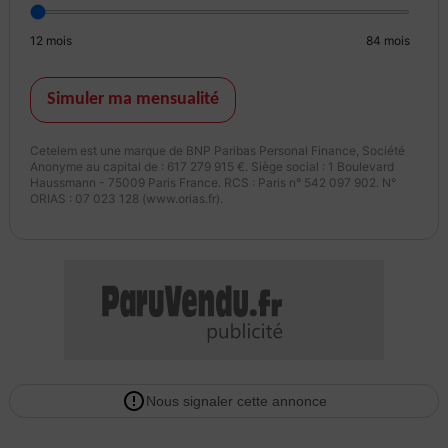
12
mois
84
mois
Lundi : 09:00 - 12:00 | 14:00 - 18:00
Simuler ma mensualité
Mardi : 09:00 - 12:00 | 14:00 - 18:00
Cetelem est une marque de BNP Paribas Personal Finance, Société
Anonyme au capital de : 617 279 915 €. Siège social : 1 Boulevard
Haussmann - 75009 Paris France. RCS : Paris n° 542 097 902. N°
Mercredi : 09:00 - 12:00 | 14:00 - 18:00
ORIAS : 07 023 128 (www.orias.fr).
Jeudi : 09:00 - 12:00 | 14:00 - 18:00
Vendredi : 09:00 - 12:00 | 14:00 - 18:00
Nous signaler cette annonce
Samedi : 10:00 - | - 16:00