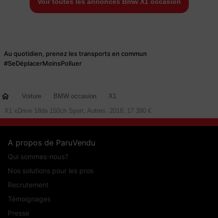
Voir toutes les annonces Bmw X1 occasion
Au quotidien, prenez les transports en commun
#SeDéplacerMoinsPolluer
Voiture
BMW occasion
X1
X1 xDrive 18da 150ch Sport, Autres, 2018, 17 390 €
A propos de ParuVendu
Qui sommes-nous?
Nos solutions pour les pros
Recrutement
Témoignages
Presse