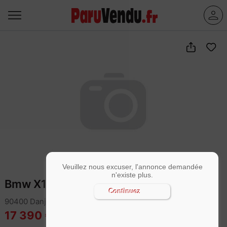
Veuillez nous excuser, l'annonce demandée
n'existe plus.
Bmw X1 xDrive 18da 150ch Sport
Continuez
90400 Danjoutin
17 390 €