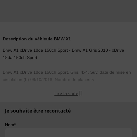
Description du véhicule BMW X1
Bmw X1 xDrive 18da 150ch Sport - Bmw X1 Gris 2018 - xDrive
18da 150ch Sport
Bmw X1 xDrive 18da 150ch Sport, Gris, 4x4, Suv, date de mise en
circulation (b) 09/10/2018, Nombre de places 5

Lire la suite
Je souhaite être recontacté
COMMENTAIRE :
Nom*