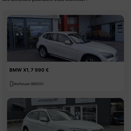
vitesse,Rétroviseurs rabattables électriquement,Rétroviseur
intérieur jour nuit,Téléphone,Vitres surteintées,Volant cuir,Volant
multifonctions,Avertisseur franchissement de ligne,Détecteur
pression des pneus,Stop and start,Caméra de recul,Fixation
Isofix,Détecteur d'angles mort,Phares Full LED,Lecteur de
signalisation routière,Hayon électrique,Aide au démarrage en
côte,Alerte collision,Android auto,Apple CarPlay,Commande
vocale,Éclairage d'ambiance,Écran tactile,Freinage actif
d'urgence,Frein à main électrique,Réglage lombaires
électriques,Banquette rabattable 1/3-2/3,Ecrous Antivol,Détecteur
BMW X1, 7 990 €
de somnolence,Aide au maintien dans la voie

Mulhouse (68200)
Couleur
Puissance réelle
Gris
150