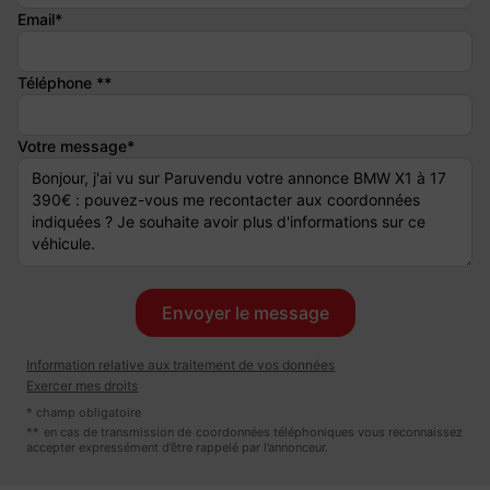
Email*
- BON ETAT GENERAL
Téléphone **
- COUCHE GARAGE
Votre message*
- NON FUMEUR
- ENTRETIEN COMPLET EN GARAGE
- GARANTIE 3 MOIS
Information relative aux traitement de vos données
Exercer mes droits
* champ obligatoire
- POSSIBILITE D'EXTENSION DE GARANTIE JUSQU'A 60 MOIS
** en cas de transmission de coordonnées téléphoniques vous reconnaissez
accepter expressément d’être rappelé par l’annonceur.