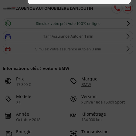
L'AGENCE AUTOMOBILIERE DANJOUTIN
Simulez votre prêt Auto 100% en ligne
Tarif Assurance Auto en 1 min
Simulez votre assurance auto en 3 min
Informations clés : voiture BMW
Prix
Marque
17 390 €
BMW
Modèle
Version
X1
xDrive 18da 150ch Sport
Année
Kilométrage
Octobre 2018
134 000 km
Energie
Transmission