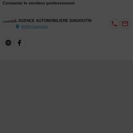
Contacter le vendeur professionnel
Dimanche : - | -
L'AGENCE AUTOMOBILIERE DANJOUTIN
90400 Danjoutin
Plus de 3500 occasions de qualité sur notre site agenceauto . com
Nous sommes agrées SIV et pouvons réaliser votre carte grise
directement à l'agence.
Garanties possibles jusqu'à 60 mois (sous conditions à voir en
agence), financements possibles.
ATTENTION : La garantie légale de conformité ne s’applique pas
dans une vente entre particuliers.