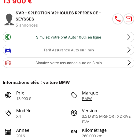
13 900 €
SVR - S?LECTION V?HICULES R?F?RENCE -
SEYSSES
5 annonces
Simulez votre prêt Auto 100% en ligne
Tarif Assurance Auto en 1 min
Simulez votre assurance auto en 3 min
Informations clés : voiture BMW
Prix
Marque
13 900 €
BMW
Modèle
Version
X4
3.5 D 315 M-SPORT XDRIVE
BVA
Année
Kilométrage
2016
260 000 km