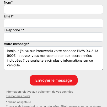
boite 6 vitesses, hayon électrique, configuration 5PL, fermeture
Nom*
électrique,
Email*
Couleur
Puissance réelle
Gris
313
Téléphone **
Couleur intérieur
Gris
Votre message*
Information relative aux traitement de vos données
Exercer mes droits
* champ obligatoire
** en cas de transmission de coordonnées téléphoniques vous reconnaissez