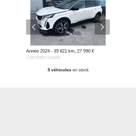
m, 26 990 €
Année 2024 - 39 821 km, 27 990 €


SEYSSES (31600)
SEYSSES (
5 véhicules
en stock
90 €