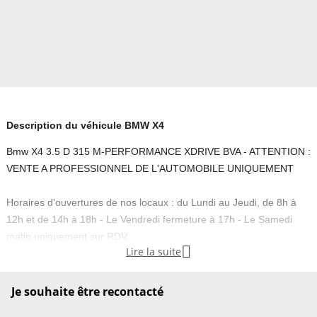
Description du véhicule BMW X4
Bmw X4 3.5 D 315 M-PERFORMANCE XDRIVE BVA - ATTENTION :
VENTE A PROFESSIONNEL DE L'AUTOMOBILE UNIQUEMENT
Horaires d'ouvertures de nos locaux : du Lundi au Jeudi, de 8h à
12h et de 14h à 18h - Le Vendredi fermeture à 17h - Le Samedi
matin uniquement sur RDV.

Lire la suite
Les informations présentes dans cette annonce sont non
contractuelles et fournies uniquement à titre indicatif, sous réserve
Je souhaite être recontacté
d’erreur de saisie. Start and stop, jantes alu, 4 vitres électriques,