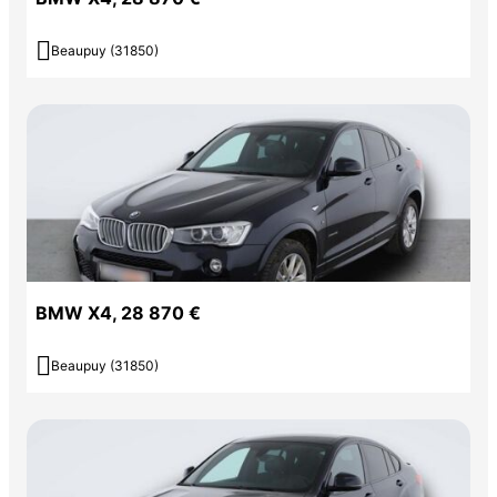

Beaupuy (31850)
BMW X4, 28 870 €

Beaupuy (31850)