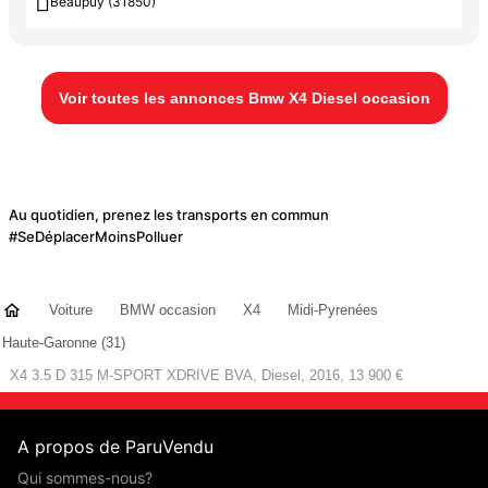

Beaupuy (31850)
Voir toutes les annonces Bmw X4 Diesel occasion
Au quotidien, prenez les transports en commun
#SeDéplacerMoinsPolluer
Voiture
BMW occasion
X4
Midi-Pyrenées
Haute-Garonne (31)
X4 3.5 D 315 M-SPORT XDRIVE BVA, Diesel, 2016, 13 900 €
A propos de ParuVendu
Qui sommes-nous?