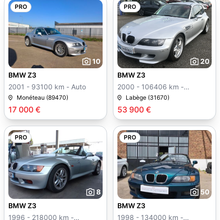
PRO
PRO
10
20
BMW Z3
BMW Z3
2001 - 93100 km - Auto
2000 - 106406 km -
Manuelle
Monéteau (89470)
Labège (31670)
17 000 €
53 900 €
PRO
PRO
8
50
BMW Z3
BMW Z3
1996 - 218000 km -
1998 - 134000 km -