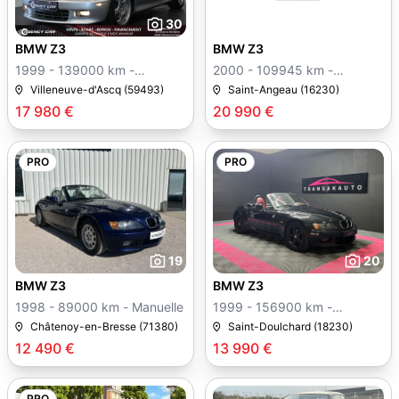
30
BMW Z3
BMW Z3
1999 - 139000 km -
2000 - 109945 km -
Manuelle
Manuelle
Villeneuve-d'Ascq (59493)
Saint-Angeau (16230)
17 980 €
20 990 €
PRO
PRO
19
20
BMW Z3
BMW Z3
1998 - 89000 km - Manuelle
1999 - 156900 km -
Manuelle
Châtenoy-en-Bresse (71380)
Saint-Doulchard (18230)
12 490 €
13 990 €
PRO