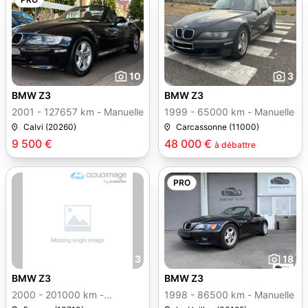
10
3
BMW Z3
BMW Z3
2001 - 127657 km - Manuelle
1999 - 65000 km - Manuelle
Calvi (20260)
Carcassonne (11000)
9 500 €
48 000 €
à débattre
PRO
3
18
BMW Z3
BMW Z3
2000 - 201000 km -
1998 - 86500 km - Manuelle