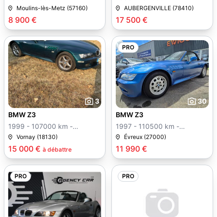
Manuelle
Manuelle
Moulins-lès-Metz (57160)
AUBERGENVILLE (78410)
8 900 €
17 500 €
PRO
3
30
BMW Z3
BMW Z3
1999 - 107000 km -
1997 - 110500 km -
Manuelle
Manuelle
Vornay (18130)
Évreux (27000)
15 000 €
11 990 €
à débattre
PRO
PRO