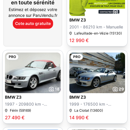
en toute sérénité
Estimez et déposez votre
27
annonce sur ParuVendu.fr
BMW Z3
Cote auto gratuite
2001 - 86210 km - Manuelle
Lafeuillade-en-Vézie (15130)
12 990 €
PRO
PRO
18
29
BMW Z3
BMW Z3
1997 - 209800 km -
1999 - 176500 km -
Manuelle
Manuelle
Férin (59169)
La Ciotat (13600)
27 490 €
14 990 €