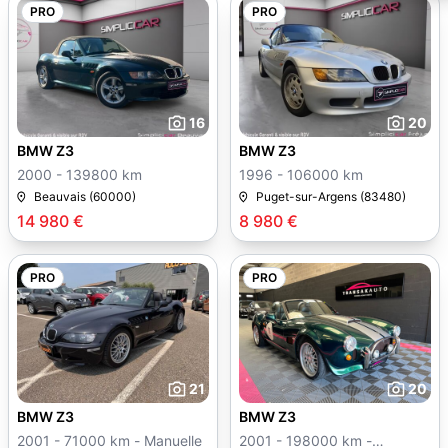
PRO
PRO
16
20
BMW Z3
BMW Z3
2000 - 139800 km
1996 - 106000 km
Beauvais (60000)
Puget-sur-Argens (83480)
14 980 €
8 980 €
PRO
PRO
21
20
BMW Z3
BMW Z3
2001 - 71000 km - Manuelle
2001 - 198000 km -