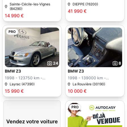
Manuelle
Sainte-Cécile-les-Vignes
DIEPPE (76200)
(84290)
41 990 €
14 990 €
PRO
24
8
BMW Z3
BMW Z3
1998 - 123750 km -
1998 - 139000 km -
Manuelle
Manuelle
Layrac (47390)
La Rouvière (30190)
15 990 €
10 000 €
PRO
Vendez votre voiture