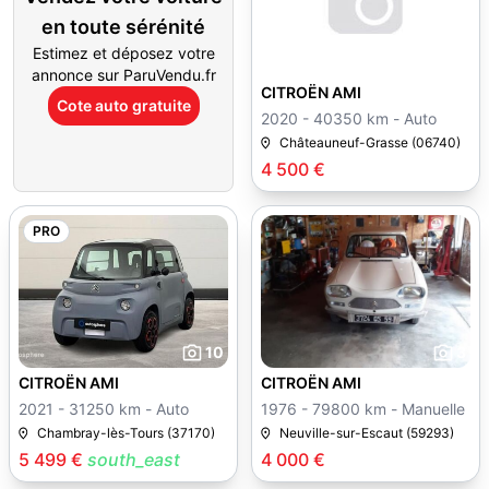
en toute sérénité
Estimez et déposez votre
annonce sur ParuVendu.fr
CITROËN AMI
Cote auto gratuite
2020 - 40350 km - Auto
Châteauneuf-Grasse (06740)
4 500 €
PRO
10
3
CITROËN AMI
CITROËN AMI
2021 - 31250 km - Auto
1976 - 79800 km - Manuelle
Chambray-lès-Tours (37170)
Neuville-sur-Escaut (59293)
5 499 €
south_east
4 000 €