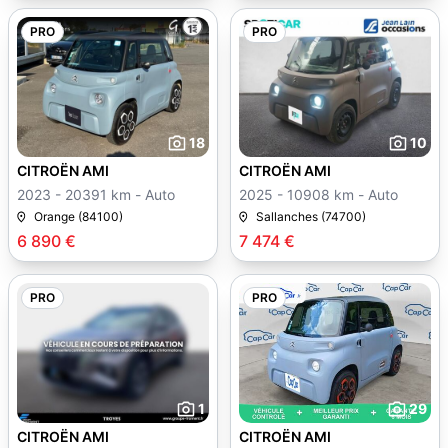
PRO
PRO
18
10
CITROËN AMI
CITROËN AMI
2023 - 20391 km - Auto
2025 - 10908 km - Auto
Orange (84100)
Sallanches (74700)
6 890 €
7 474 €
PRO
PRO
1
29
CITROËN AMI
CITROËN AMI