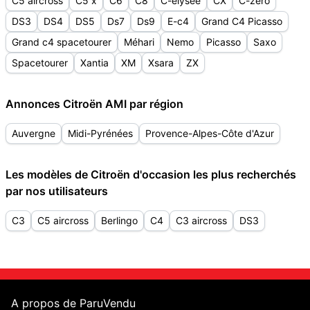
C5 aircross
C5 x
C6
C8
C-elysée
CX
C-zero
DS3
DS4
DS5
Ds7
Ds9
E-c4
Grand C4 Picasso
Grand c4 spacetourer
Méhari
Nemo
Picasso
Saxo
Spacetourer
Xantia
XM
Xsara
ZX
Annonces Citroën AMI par région
Auvergne
Midi-Pyrénées
Provence-Alpes-Côte d'Azur
Les modèles de Citroën d'occasion les plus recherchés
par nos utilisateurs
C3
C5 aircross
Berlingo
C4
C3 aircross
DS3
A propos de ParuVendu