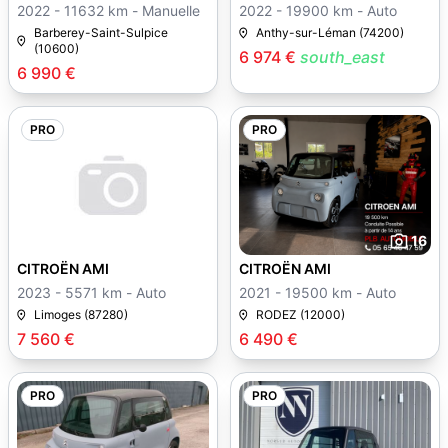
2022 - 11632 km - Manuelle
2022 - 19900 km - Auto
Barberey-Saint-Sulpice
Anthy-sur-Léman (74200)
(10600)
6 974 €
south_east
6 990 €
PRO
PRO
16
CITROËN AMI
CITROËN AMI
2023 - 5571 km - Auto
2021 - 19500 km - Auto
Limoges (87280)
RODEZ (12000)
7 560 €
6 490 €
PRO
PRO