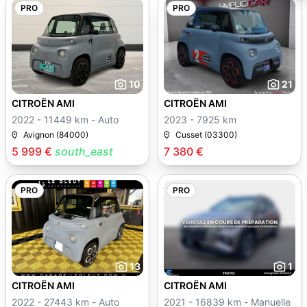
PRO
PRO
10
21
CITROËN AMI
CITROËN AMI
2022 - 11449 km - Auto
2023 - 7925 km
Avignon (84000)
Cusset (03300)
5 999 €
south_east
7 380 €
PRO
PRO
13
1
CITROËN AMI
CITROËN AMI
2022 - 27443 km - Auto
2021 - 16839 km - Manuelle