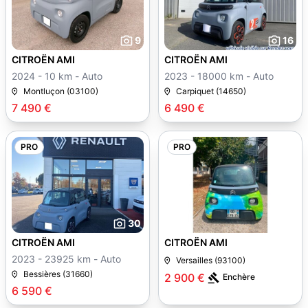
9
16
CITROËN AMI
CITROËN AMI
2024 - 10 km - Auto
2023 - 18000 km - Auto
Montluçon (03100)
Carpiquet (14650)
7 490 €
6 490 €
PRO
PRO
30
7
CITROËN AMI
CITROËN AMI
2023 - 23925 km - Auto
Versailles (93100)
Bessières (31660)
2 900 €
Enchère
6 590 €