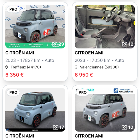
PRO
29
12
CITROËN AMI
CITROËN AMI
2023 - 17827 km - Auto
2023 - 17050 km - Auto
Treffieux (44170)
Valenciennes (59300)
6 350 €
6 950 €
PRO
PRO
17
10
CITROËN AMI
CITROËN AMI