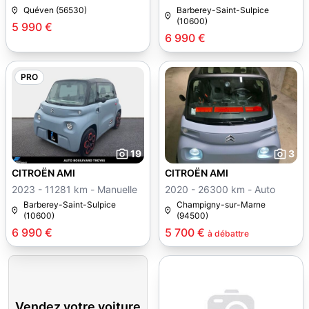
Quéven (56530)
Barberey-Saint-Sulpice
(10600)
5 990 €
6 990 €
PRO
19
3
CITROËN AMI
CITROËN AMI
2023 - 11281 km - Manuelle
2020 - 26300 km - Auto
Barberey-Saint-Sulpice
Champigny-sur-Marne
(10600)
(94500)
6 990 €
5 700 €
à débattre
Vendez votre voiture