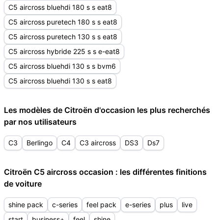
C5 aircross bluehdi 180 s s eat8
C5 aircross puretech 180 s s eat8
C5 aircross puretech 130 s s eat8
C5 aircross hybride 225 s s e-eat8
C5 aircross bluehdi 130 s s bvm6
C5 aircross bluehdi 130 s s eat8
Les modèles de Citroën d'occasion les plus recherchés
par nos utilisateurs
C3
Berlingo
C4
C3 aircross
DS3
Ds7
Citroën C5 aircross occasion : les différentes finitions
de voiture
shine pack
c-series
feel pack
e-series
plus
live
start
business+
feel
shine