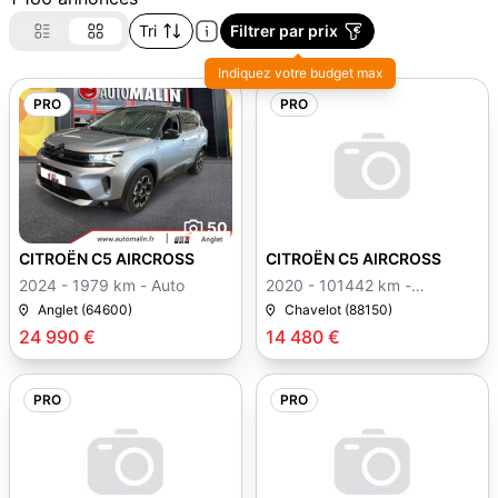
Tri
Filtrer par prix
Indiquez votre budget max
PRO
PRO
50
CITROËN C5 AIRCROSS
CITROËN C5 AIRCROSS
2024 - 1979 km - Auto
2020 - 101442 km -
Manuelle
Anglet (64600)
Chavelot (88150)
24 990 €
14 480 €
PRO
PRO