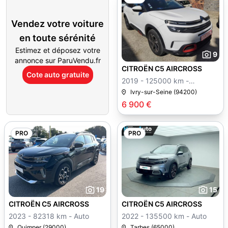
Vendez votre voiture
en toute sérénité
Estimez et déposez votre
9
annonce sur ParuVendu.fr
CITROËN C5 AIRCROSS
Cote auto gratuite
2019 - 125000 km -
Manuelle
Ivry-sur-Seine (94200)
6 900 €
PRO
PRO
19
15
CITROËN C5 AIRCROSS
CITROËN C5 AIRCROSS
2023 - 82318 km - Auto
2022 - 135500 km - Auto
Quimper (29000)
Tarbes (65000)