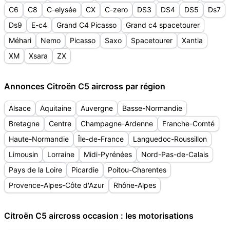
C6
C8
C-elysée
CX
C-zero
DS3
DS4
DS5
Ds7
Ds9
E-c4
Grand C4 Picasso
Grand c4 spacetourer
Méhari
Nemo
Picasso
Saxo
Spacetourer
Xantia
XM
Xsara
ZX
Annonces Citroën C5 aircross par région
Alsace
Aquitaine
Auvergne
Basse-Normandie
Bretagne
Centre
Champagne-Ardenne
Franche-Comté
Haute-Normandie
Île-de-France
Languedoc-Roussillon
Limousin
Lorraine
Midi-Pyrénées
Nord-Pas-de-Calais
Pays de la Loire
Picardie
Poitou-Charentes
Provence-Alpes-Côte d'Azur
Rhône-Alpes
Citroën C5 aircross occasion : les motorisations