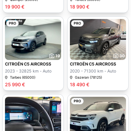
19 900 €
18 990 €
PRO
PRO
19
30
CITROËN C5 AIRCROSS
CITROËN C5 AIRCROSS
2023 - 32825 km - Auto
2020 - 71300 km - Auto
Tarbes (65000)
Gazeran (78125)
25 990 €
18 490 €
PRO