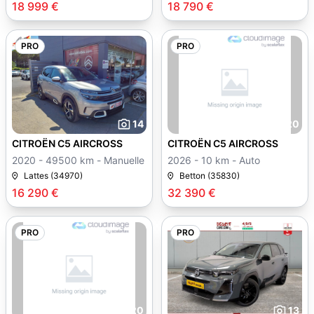
18 999 €
18 790 €
PRO
PRO
14
20
CITROËN C5 AIRCROSS
CITROËN C5 AIRCROSS
2020 - 49500 km - Manuelle
2026 - 10 km - Auto
Lattes (34970)
Betton (35830)
16 290 €
32 390 €
PRO
PRO
20
13