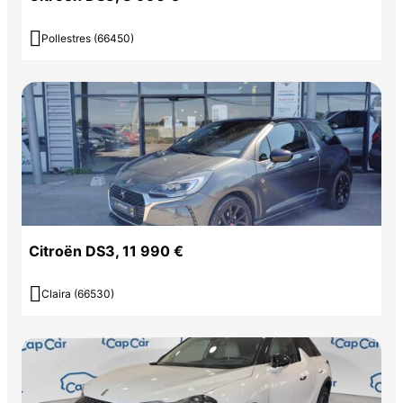

Pollestres (66450)
Citroën DS3, 11 990 €

Claira (66530)