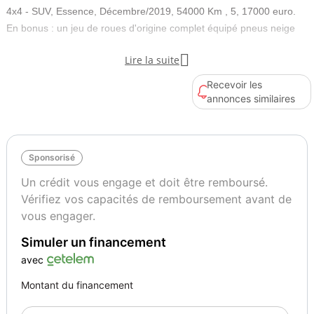
4x4 - SUV, Essence, Décembre/2019, 54000 Km , 5, 17000 euro.
En bonus : un jeu de roues d'origine complet équipé pneus neige
Couleur
Puissance réelle

Lire la suite
Noir
155
Recevoir les
annonces similaires
Vignette Crit’Air
Autres informations
1
Sous garantie (autre que
constructeur)
Sponsorisé
Un crédit vous engage et doit être remboursé.
Vérifiez vos capacités de remboursement avant de
vous engager.
Simuler un financement
avec
Montant du financement