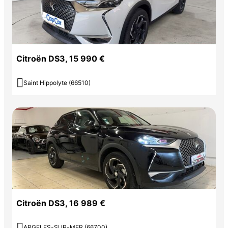
Citroën DS3, 15 990 €

Saint Hippolyte (66510)
Citroën DS3, 16 989 €

ARGELES-SUR-MER (66700)