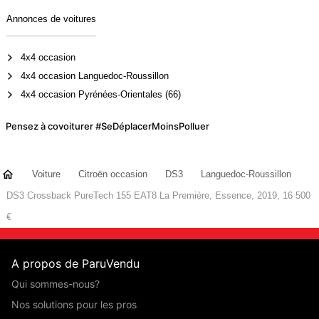
Annonces de voitures
4x4 occasion
4x4 occasion Languedoc-Roussillon
4x4 occasion Pyrénées-Orientales (66)
Pensez à covoiturer #SeDéplacerMoinsPolluer
Voiture
Citroën occasion
DS3
Languedoc-Roussillon
DS3 Crossback PureTech 155 EAT8 La Première, Essence, 2019, 16 500
€
A propos de ParuVendu
Qui sommes-nous?
Nos solutions pour les pros