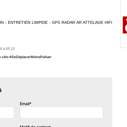
AIN - ENTRETIEN LIMPIDE - GPS RADAR AR ATTELAGE HIFI
6 à 05:15
u le vélo #SeDéplacerMoinsPolluer
é
Email*
Motif de contact