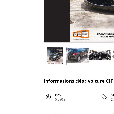
d
Informations clés : voiture CI
Prix
M
6 390 €
C