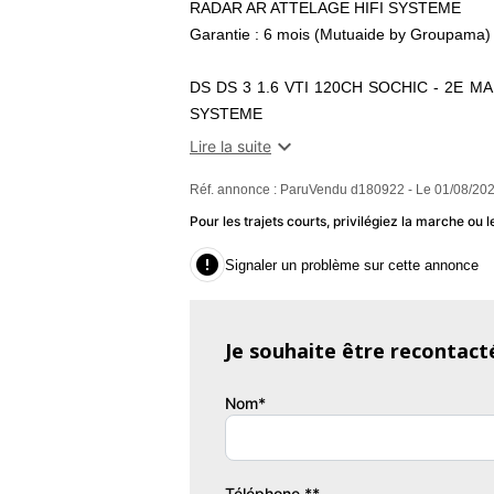
RADAR AR ATTELAGE HIFI SYSTEME
Garantie : 6 mois (Mutuaide by Groupama)
DS DS 3 1.6 VTI 120CH SOCHIC - 2E M
SYSTEME

Lire la suite
Descriptions :
Réf. annonce : ParuVendu d180922 - Le 01/08/202
- Nombre de rapports : 5
- Nombre de places : 5
Pour les trajets courts, privilégiez la marche o
- Kilométrage garanti : NON

Signaler un problème sur cette annonce
- Emission co2 : 132
Equipements :
Je souhaite être recontact
-Attelage
- Aide au parking AR
Nom*
- Jantes alu
- Phares antibrouillard
- Phares AV de jour à LED
- Peinture métallisée
Téléphone **