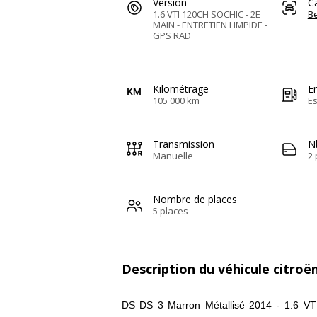
Version
C
1.6 VTI 120CH SOCHIC - 2E
Be
MAIN - ENTRETIEN LIMPIDE -
GPS RAD
Kilométrage
E
105 000 km
E
Transmission
N
Manuelle
2 
Nombre de places
5 places
Description du véhicule citroë
DS DS 3 Marron Métallisé 2014 - 1.6 