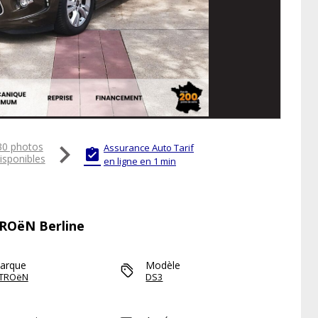

30 photos
Assurance Auto Tarif

isponibles
en ligne en 1 min
TROëN Berline
arque
Modèle
ITROëN
DS3