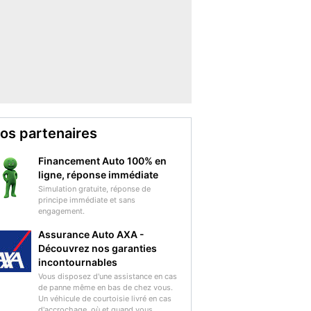
os partenaires
Financement Auto 100% en
ligne, réponse immédiate
Simulation gratuite, réponse de
principe immédiate et sans
engagement.
Assurance Auto AXA -
Découvrez nos garanties
incontournables
Vous disposez d'une assistance en cas
de panne même en bas de chez vous.
Un véhicule de courtoisie livré en cas
d'accrochage, où et quand vous