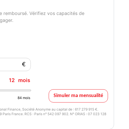
e remboursé. Vérifiez vos capacités de
gager.
issance réelle
Vignette Crit'Air
20
1
€
12
mois
Simuler ma mensualité
84
mois
nal Finance, Société Anonyme au capital de : 617 279 915 €.
 Paris France. RCS : Paris n° 542 097 902. N° ORIAS : 07 023 128