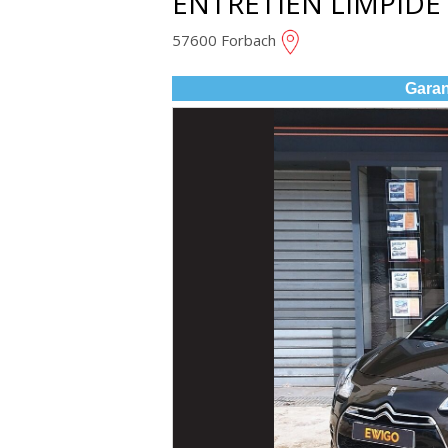
ENTRETIEN LIMPIDE
HIFI SYSTEME
57600 Forbach
Garan