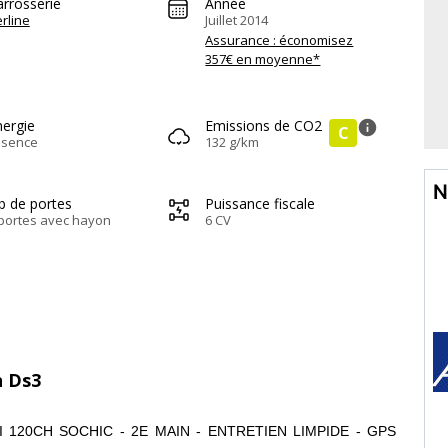
arrosserie
Année
rline
Juillet 2014
Assurance : économisez
357€ en moyenne*
nergie
Emissions de CO2
info
C
ssence
132 g/km
N
b de portes
Puissance fiscale
portes avec hayon
6 CV
n Ds3
VTI 120CH SOCHIC - 2E MAIN - ENTRETIEN LIMPIDE - GPS