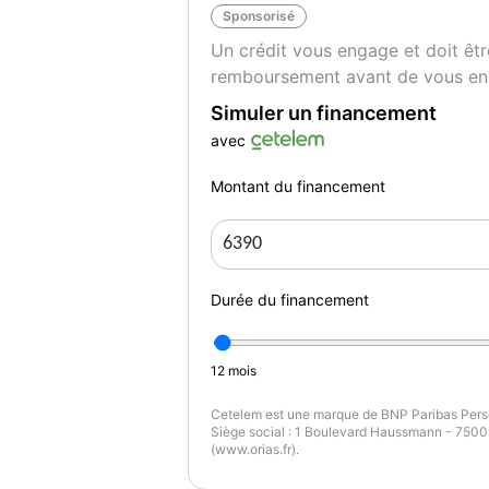
Sponsorisé
- Fixations isofix
Un crédit vous engage et doit êtr
- Feux automatiques
remboursement avant de vous en
- Essuies glaces automatiques
- Verrouillage centralisé
Simuler un financement
avec
Montant du financement
Couleur
Pu
Marron
1
Garantie mécanique
6 mois
Durée du financement
12
mois
Cetelem est une marque de BNP Paribas Perso
Siège social : 1 Boulevard Haussmann - 75009
(www.orias.fr).