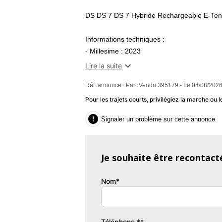
DS DS 7 DS 7 Hybride Rechargeable E-Te
Informations techniques :
- Millesime : 2023
- Kilométrage : 60000 km

Lire la suite
- Cylindrée : 1598
Réf. annonce : ParuVendu 395179 - Le 04/08/2026
- Puissance réelle : 300
- Puissance fiscale : 11
Pour les trajets courts, privilégiez la marche o

Signaler un problème sur cette annonce
Equipements :
-Climatisation automatique bizone étend
Je souhaite être recontact
allergènes
- Contrôle de stabilité de l'attelage
Nom*
- Toit ouvrant panoramique électrique Entre
Couleur
Pu
Gris
3
Téléphone **