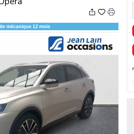
 Opera
tie mécanique 12 mois
P