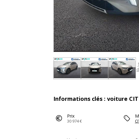
d
Informations clés : voiture CI
Prix
M
30 974 €
C