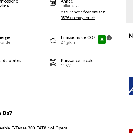
arrosserie
Année
rline
Juillet 2023
Assurance : économisez
357€ en moyenne*
N
nergie
Emissions de CO2
info
A
ybride
27 g/km
b de portes
Puissance fiscale
11 CV
n Ds7
geable E-Tense 300 EAT8 4x4 Opera