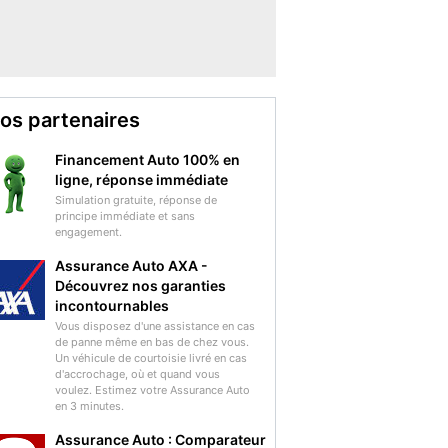
os partenaires
Financement Auto 100% en
ligne, réponse immédiate
Simulation gratuite, réponse de
principe immédiate et sans
engagement.
Assurance Auto AXA -
Découvrez nos garanties
incontournables
Vous disposez d'une assistance en cas
de panne même en bas de chez vous.
Un véhicule de courtoisie livré en cas
d'accrochage, où et quand vous
voulez. Estimez votre Assurance Auto
en 3 minutes.
Assurance Auto : Comparateur