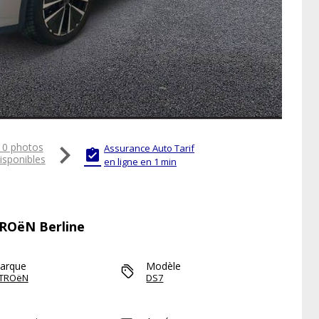

10 photos
Assurance Auto Tarif

isponibles
en ligne en 1 min
TROëN Berline
arque
Modèle
ITROëN
DS7