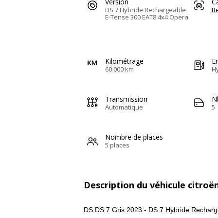
Version
C
DS 7 Hybride Rechargeable
Be
E-Tense 300 EAT8 4x4 Opera
Kilométrage
E
60 000 km
H
Transmission
N
Automatique
5
Nombre de places
5 places
Description du véhicule citroë
DS DS 7 Gris 2023 - DS 7 Hybride Rechar