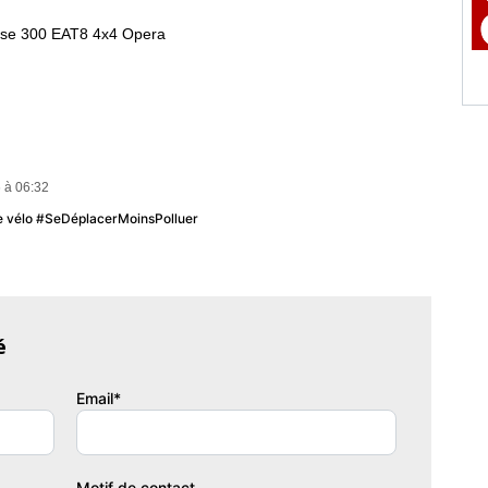
nse 300 EAT8 4x4 Opera
 à 06:32
u le vélo #SeDéplacerMoinsPolluer
ue avec tableau de commandes aux places AR et filtre anti-
é
Email*
baillant, Ouvrant, Occulteur motorisé
issance réelle
Vignette Crit'Air
00
1
Motif de contact