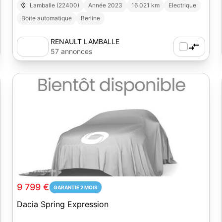
Lamballe (22400)
Année 2023
16 021 km
Electrique
Boîte automatique
Berline
RENAULT LAMBALLE
57 annonces
1
9 799 €
GARANTIE 2 MOIS
Dacia Spring Expression