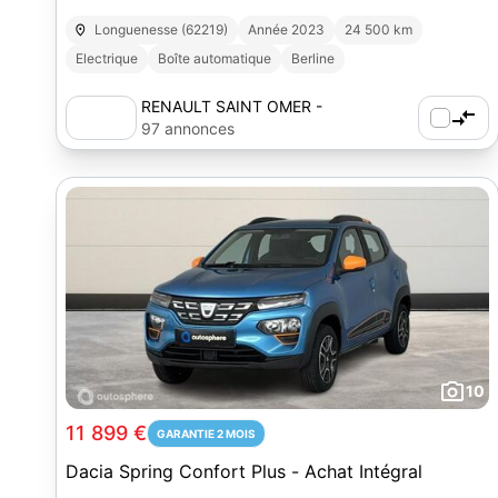
Longuenesse (62219)
Année 2023
24 500 km
Electrique
Boîte automatique
Berline
RENAULT SAINT OMER -
AUTOSPHERE
97 annonces
10
11 899 €
GARANTIE 2 MOIS
Dacia Spring Confort Plus - Achat Intégral