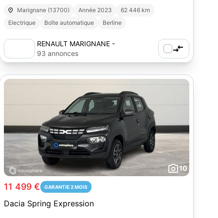
Marignane (13700)
Année 2023
62 446 km
Electrique
Boîte automatique
Berline
RENAULT MARIGNANE -
AUTOSPHERE
93 annonces
10
11 499 €
GARANTIE 2 MOIS
Dacia Spring Expression