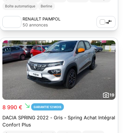
Boîte automatique
Berline
RENAULT PAIMPOL
50 annonces
19
south_east
8 990 €
GARANTIE 12 MOIS
DACIA SPRING 2022 - Gris - Spring Achat Intégral
Confort Plus