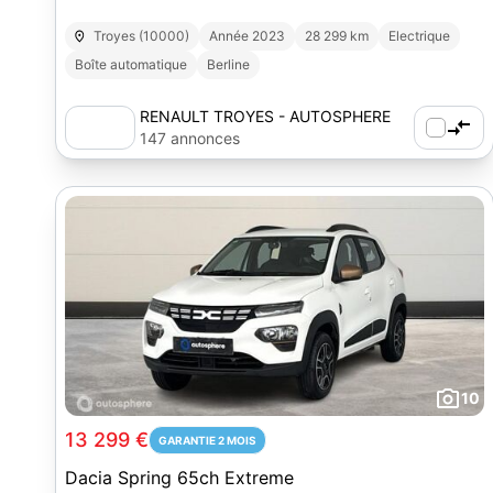
Troyes (10000)
Année 2023
28 299 km
Electrique
Boîte automatique
Berline
RENAULT TROYES - AUTOSPHERE
147 annonces
10
13 299 €
GARANTIE 2 MOIS
Dacia Spring 65ch Extreme