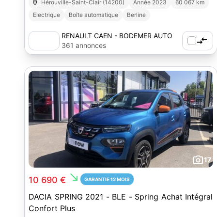
Hérouville-Saint-Clair (14200)
Année 2023
60 067 km
Electrique
Boîte automatique
Berline
RENAULT CAEN - BODEMER AUTO
361 annonces
17
south_east
10 690 €
GARANTIE 12 MOIS
DACIA SPRING 2021 - BLE - Spring Achat Intégral
Confort Plus