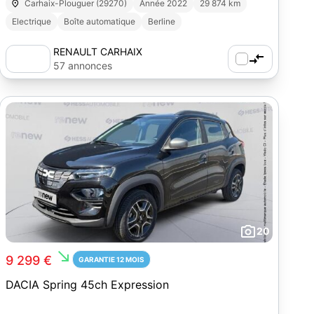
Carhaix-Plouguer (29270)
Année 2022
29 874 km
Electrique
Boîte automatique
Berline
RENAULT CARHAIX
57 annonces
20
south_east
9 299 €
GARANTIE 12 MOIS
DACIA Spring 45ch Expression