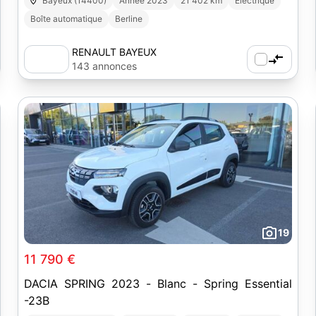
Bayeux (14400)
Année 2023
21 402 km
Electrique
Boîte automatique
Berline
RENAULT BAYEUX
143 annonces
19
11 790 €
DACIA SPRING 2023 - Blanc - Spring Essential
-23B