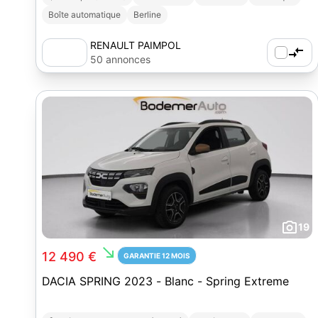
Boîte automatique
Berline
RENAULT PAIMPOL
50 annonces
19
south_east
12 490 €
GARANTIE 12 MOIS
DACIA SPRING 2023 - Blanc - Spring Extreme