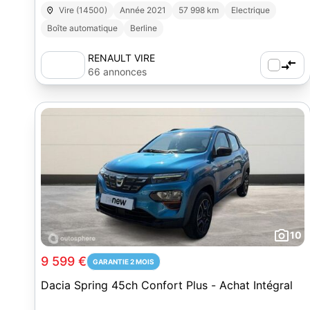
Vire (14500)
Année 2021
57 998 km
Electrique
Boîte automatique
Berline
RENAULT VIRE
66 annonces
10
9 599 €
GARANTIE 2 MOIS
Dacia Spring 45ch Confort Plus - Achat Intégral