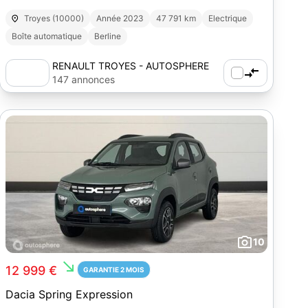
Troyes (10000)
Année 2023
47 791 km
Electrique
Boîte automatique
Berline
RENAULT TROYES - AUTOSPHERE
147 annonces
10
south_east
12 999 €
GARANTIE 2 MOIS
Dacia Spring Expression