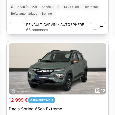
Carvin (62220)
Année 2022
14 744 km
Electrique
Boîte automatique
Berline
RENAULT CARVIN - AUTOSPHERE
65 annonces
10
12 999 €
GARANTIE 2 MOIS
Dacia Spring 65ch Extreme