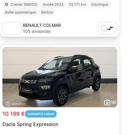
Colmar (68000)
Année 2023
52 171 km
Electrique
Boîte automatique
Berline
RENAULT COLMAR
105 annonces
10
10 199 €
GARANTIE 2 MOIS
Dacia Spring Expression