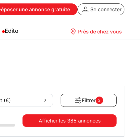
Déposer
une annonce gratuite
Se connecter
Edito
Près de chez vous
t (€)
Filtrer
2
Afficher les
385 annonces