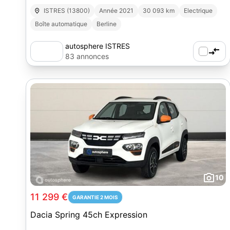
ISTRES (13800)
Année 2021
30 093 km
Electrique
Boîte automatique
Berline
autosphere ISTRES
83 annonces
10
11 299 €
GARANTIE 2 MOIS
Dacia Spring 45ch Expression