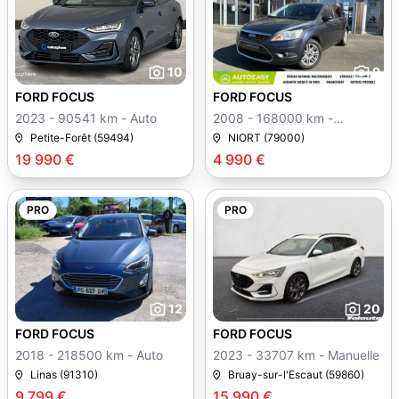
10
9
FORD FOCUS
FORD FOCUS
2023 - 90541 km - Auto
2008 - 168000 km -
Manuelle
Petite-Forêt (59494)
NIORT (79000)
19 990 €
4 990 €
PRO
PRO
12
20
FORD FOCUS
FORD FOCUS
2018 - 218500 km - Auto
2023 - 33707 km - Manuelle
Linas (91310)
Bruay-sur-l'Escaut (59860)
9 799 €
15 990 €