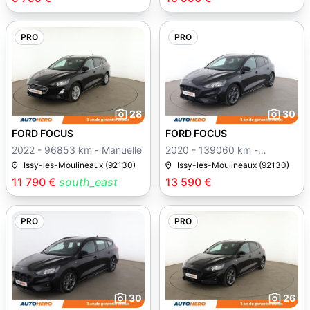
PRO
PRO
28
30
FORD FOCUS
FORD FOCUS
2022 - 96853 km - Manuelle
2020 - 139060 km -
Manuelle
Issy-les-Moulineaux (92130)
Issy-les-Moulineaux (92130)
11 790 €
south_east
13 590 €
PRO
PRO
30
26