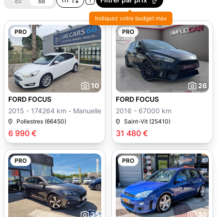
Indiquez votre budget max
PRO
PRO
10
26
FORD FOCUS
FORD FOCUS
2015 - 174264 km - Manuelle
2016 - 67000 km
Pollestres (66450)
Saint-Vit (25410)
6 990 €
31 480 €
PRO
PRO
35
30