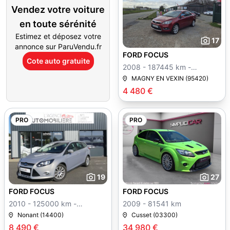
Vendez votre voiture
en toute sérénité
Estimez et déposez votre
17
annonce sur ParuVendu.fr
FORD FOCUS
Cote auto gratuite
2008 - 187445 km -
Manuelle
MAGNY EN VEXIN (95420)
4 480 €
PRO
PRO
19
27
FORD FOCUS
FORD FOCUS
2010 - 125000 km -
2009 - 81541 km
Manuelle
Nonant (14400)
Cusset (03300)
8 490 €
34 980 €