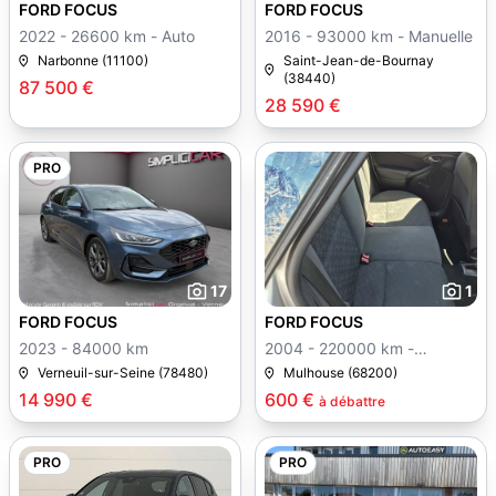
FORD FOCUS
FORD FOCUS
2022 - 26600 km - Auto
2016 - 93000 km - Manuelle
Narbonne (11100)
Saint-Jean-de-Bournay
(38440)
87 500 €
28 590 €
PRO
17
1
FORD FOCUS
FORD FOCUS
2023 - 84000 km
2004 - 220000 km -
Manuelle
Verneuil-sur-Seine (78480)
Mulhouse (68200)
14 990 €
600 €
à débattre
PRO
PRO