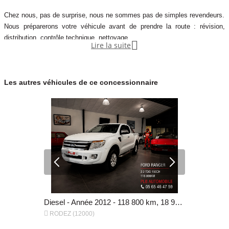
Chez nous, pas de surprise, nous ne sommes pas de simples revendeurs.
Nous préparerons votre véhicule avant de prendre la route : révision,
distribution, contrôle technique, nettoyage.

Lire la suite
Vous partirez avec votre voiture révisée par des professionnels.
Nous avons la structure appropriée avec :
Les autres véhicules de ce concessionnaire
- 4 personnes à l’atelier
- 1 préparateur VO
- 2 vendeurs
- 1 secrétaire
Au total 8 personnes pour vous servir dans le milieu de l’automobile.
Nous garantissons tous nos véhicules de
Fourgon - Diesel - Année 2016 - 118 300 km, 17 990 €
Diesel - Année 2012 - 118 800 km, 18 990 €


RODEZ (12000)
RODEZ (12