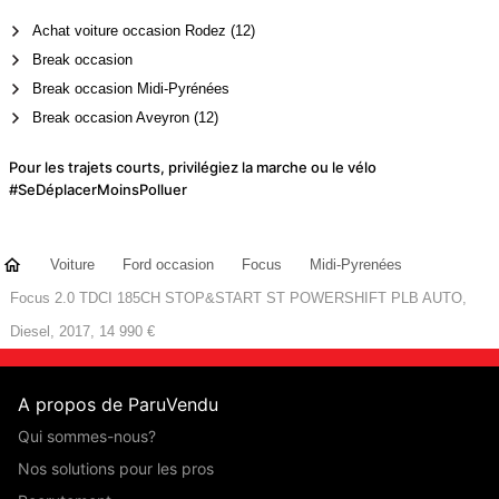
Achat voiture occasion Rodez (12)
Break occasion
Break occasion Midi-Pyrénées
Break occasion Aveyron (12)
Pour les trajets courts, privilégiez la marche ou le vélo
#SeDéplacerMoinsPolluer
Voiture
Ford occasion
Focus
Midi-Pyrenées
Focus 2.0 TDCI 185CH STOP&START ST POWERSHIFT PLB AUTO,
Diesel, 2017, 14 990 €
A propos de ParuVendu
Qui sommes-nous?
Nos solutions pour les pros