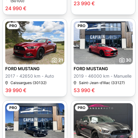
(50100)
23 990 €
24 990 €
PRO
PRO
21
30
FORD MUSTANG
FORD MUSTANG
2017 - 42650 km - Auto
2019 - 46000 km - Manuelle
Caissargues (30132)
Saint-Jean-d'Illac (33127)
39 990 €
53 990 €
PRO
PRO