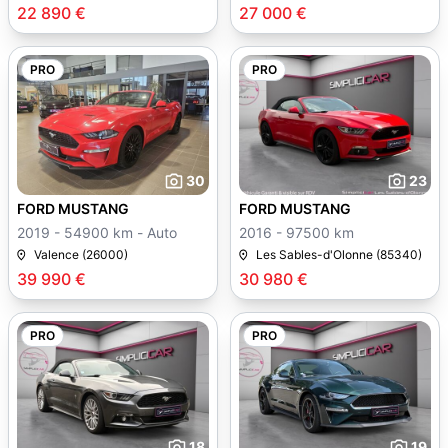
22 890 €
27 000 €
PRO
PRO
30
23
FORD MUSTANG
FORD MUSTANG
2019 - 54900 km - Auto
2016 - 97500 km
Valence (26000)
Les Sables-d'Olonne (85340)
39 990 €
30 980 €
PRO
PRO
18
19