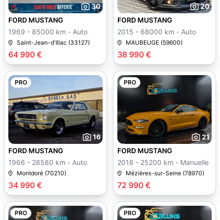
30
20
FORD MUSTANG
FORD MUSTANG
1969 - 85000 km - Auto
2015 - 68000 km - Auto
Saint-Jean-d'Illac (33127)
MAUBEUGE (59600)
64 990 €
38 990 €
PRO
PRO
16
21
FORD MUSTANG
FORD MUSTANG
1966 - 28580 km - Auto
2018 - 25200 km - Manuelle
Montdoré (70210)
Mézières-sur-Seine (78970)
34 990 €
72 990 €
PRO
PRO