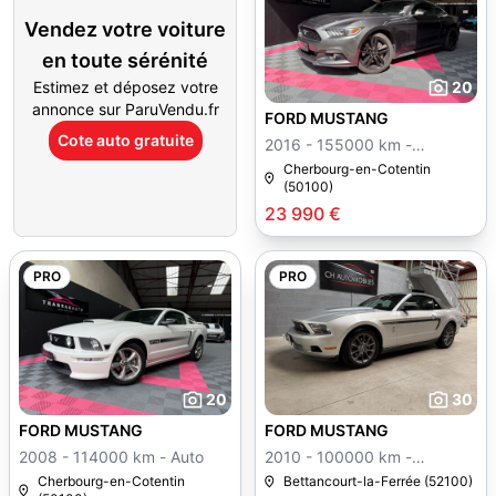
Vendez votre voiture
en toute sérénité
Estimez et déposez votre
20
annonce sur ParuVendu.fr
FORD MUSTANG
Cote auto gratuite
2016 - 155000 km -
Manuelle
Cherbourg-en-Cotentin
(50100)
23 990 €
PRO
PRO
20
30
FORD MUSTANG
FORD MUSTANG
2008 - 114000 km - Auto
2010 - 100000 km -
Manuelle
Cherbourg-en-Cotentin
Bettancourt-la-Ferrée (52100)