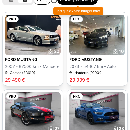
Indiquez votre budget max
PRO
PRO
30
10
FORD MUSTANG
FORD MUSTANG
2007 - 87500 km - Manuelle
2023 - 54407 km - Auto
Cestas (33610)
Nanterre (92000)
29 490 €
29 999 €
PRO
PRO
27
28