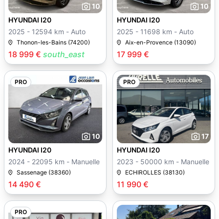
10
10
HYUNDAI I20
HYUNDAI I20
2025 - 12594 km - Auto
2025 - 11698 km - Auto
Thonon-les-Bains (74200)
Aix-en-Provence (13090)
18 999 €
south_east
17 999 €
PRO
PRO
10
17
HYUNDAI I20
HYUNDAI I20
2024 - 22095 km - Manuelle
2023 - 50000 km - Manuelle
Sassenage (38360)
ECHIROLLES (38130)
14 490 €
11 990 €
PRO