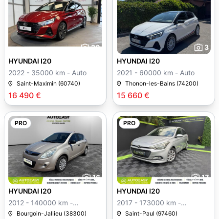
30
3
HYUNDAI I20
HYUNDAI I20
2022 - 35000 km - Auto
2021 - 60000 km - Auto
Saint-Maximin (60740)
Thonon-les-Bains (74200)
16 490 €
15 660 €
PRO
PRO
16
17
HYUNDAI I20
HYUNDAI I20
2012 - 140000 km -
2017 - 173000 km -
Manuelle
Manuelle
Bourgoin-Jallieu (38300)
Saint-Paul (97460)