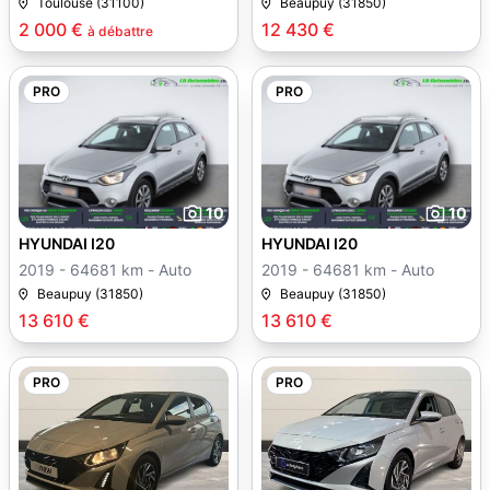
Manuelle
Toulouse (31100)
Beaupuy (31850)
2 000 €
12 430 €
à débattre
PRO
PRO
10
10
HYUNDAI I20
HYUNDAI I20
2019 - 64681 km - Auto
2019 - 64681 km - Auto
Beaupuy (31850)
Beaupuy (31850)
13 610 €
13 610 €
PRO
PRO