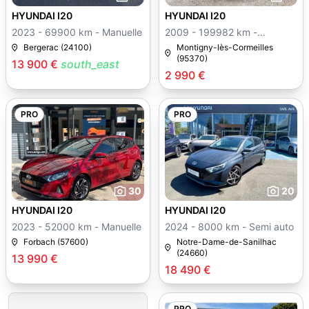
HYUNDAI I20
HYUNDAI I20
2023 - 69900 km - Manuelle
2009 - 199982 km -
Manuelle
Bergerac (24100)
Montigny-lès-Cormeilles
(95370)
13 900 €
south_east
2 990 €
PRO
PRO
30
20
HYUNDAI I20
HYUNDAI I20
2023 - 52000 km - Manuelle
2024 - 8000 km - Semi auto
Forbach (57600)
Notre-Dame-de-Sanilhac
(24660)
13 990 €
18 490 €
PRO