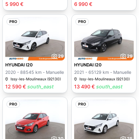
5 990 €
6 990 €
PRO
PRO
29
29
HYUNDAI I20
HYUNDAI I20
2020 - 88545 km - Manuelle
2021 - 65129 km - Manuelle
Issy-les-Moulineaux (92130)
Issy-les-Moulineaux (92130)
12 590 €
south_east
13 490 €
south_east
PRO
PRO
30
25