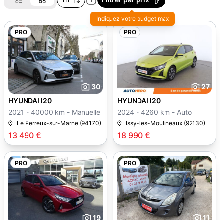
Indiquez votre budget max
PRO
PRO
30
27
HYUNDAI I20
HYUNDAI I20
2021 - 40000 km - Manuelle
2024 - 4260 km - Auto
Le Perreux-sur-Marne (94170)
Issy-les-Moulineaux (92130)
13 490 €
18 990 €
PRO
PRO
19
11