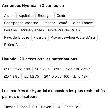
Annonces Hyundai i20 par région
Alsace
Aquitaine
Bretagne
Centre
Champagne-Ardenne
Franche-Comté
Île-de-France
Lorraine
Midi-Pyrénées
Nord-Pas-de-Calais
Pays de la Loire
Picardie
Provence-Alpes-Côte d'Azur
Rhône-Alpes
Hyundai i20 occasion : les motorisations
i20 1.0 t-gdi 100
i20 1.2 84
i20 1.0 t-gdi 100 dct-7
i20 1.2 85
i20 1.2 75
i20 1.0 t-gdi 100 hybrid 48v
Les modèles de Hyundai d'occasion les plus recherchés
par nos utilisateurs
Tucson
Kona
i30
Bayon
i10
Santa Fe